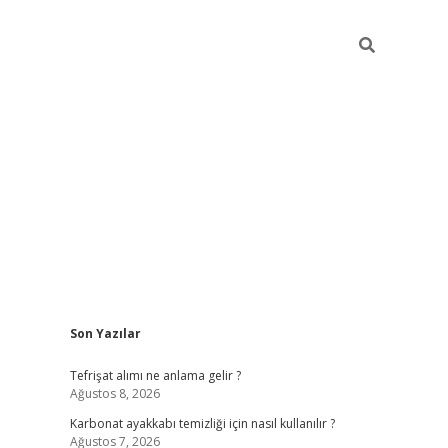
Sidebar
Son Yazılar
grandoperabe
Tefrişat alımı ne anlama gelir ?
Ağustos 8, 2026
Karbonat ayakkabı temizliği için nasıl kullanılır ?
Ağustos 7, 2026