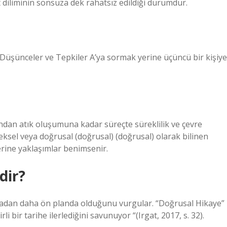
 diliminin sonsuza dek rahatsız edildiği durumdur.
 Düşünceler ve Tepkiler A’ya sormak yerine üçüncü bir kişiye
dan atık oluşumuna kadar süreçte süreklilik ve çevre
sel veya doğrusal (doğrusal) (doğrusal) olarak bilinen
erine yaklaşımlar benimsenir.
dir?
oğadan daha ön planda olduğunu vurgular. “Doğrusal Hikaye”
li bir tarihe ilerlediğini savunuyor “(Irgat, 2017, s. 32).