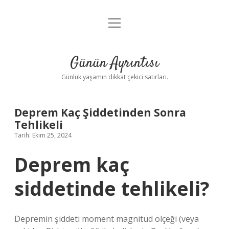
menüyü
Anasayfa
aç
Gizlilik Politikası
Günün Ayrıntısı
Yasal Uyarı
Günlük yaşamın dikkat çekici satırları.
Hakkımızda
Deprem Kaç Şiddetinden Sonra
Tehlikeli
Tarih: Ekim 25, 2024
Deprem kaç
siddetinde tehlikeli?
Depremin şiddeti moment magnitüd ölçeği (veya