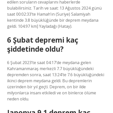
edilen soruların cevaplarını haberlerde
bulabilirsiniz. Tarih ve saat: 13 Ağustos 2024 günü
saat 00:02:33’te Hamah’ın (Suriye) Salamiyah
kentinde 3.8 büyüklüğünde bir deprem meydana
geldi. 104.97 km] Yayladağı (Hatay).
6 Şubat depremi kaç
şiddetinde oldu?
6 Şubat 2023’te saat 04:17’de meydana gelen
Kahramanmaraş merkezli 7.7 büyüklüğündeki
depremden sonra, saat 13:24’te 7.6 büyüklüğündeki
ikinci deprem meydana geldi. Bu depremlerin
üzerinden bir yıl geçti. Deprem, on bir ilde
milyonlarca insanı etkiledi ve on binlerce ölüme
neden oldu.
Japonya 9.1 deprem kaç