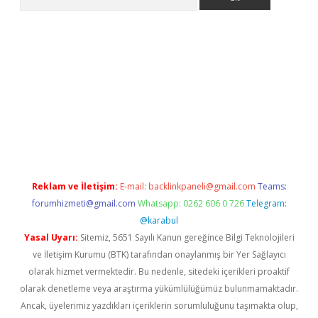
perabet giriş
Reklam ve İletişim:
E-mail:
backlinkpaneli@gmail.com
Teams:
forumhizmeti@gmail.com
Whatsapp: 0262 606 0 726
Telegram:
@karabul
Yasal Uyarı:
Sitemiz, 5651 Sayılı Kanun gereğince Bilgi Teknolojileri
ve İletişim Kurumu (BTK) tarafından onaylanmış bir Yer Sağlayıcı
olarak hizmet vermektedir. Bu nedenle, sitedeki içerikleri proaktif
olarak denetleme veya araştırma yükümlülüğümüz bulunmamaktadır.
Ancak, üyelerimiz yazdıkları içeriklerin sorumluluğunu taşımakta olup,