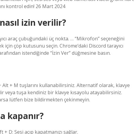
ını kontrol edin! 26 Mart 2024
sıl izin verilir?
yıcı araç çubuğundaki üç nokta. … “Mikrofon” seçeneğini
k için çöp kutusunu seçin. Chrome’daki Discord tarayıcı
arafından istendiğinde “İzin Ver” düğmesine basın.
 + M tuşlarını kullanabilirsiniz. Alternatif olarak, klavye
lir veya tuşa kendiniz bir klavye kısayolu atayabilirsiniz.
varsa lütfen bize bildirmekten çekinmeyin.
la kapanır?
ift + D: Sesi açıp kapatmanızı sağlar.