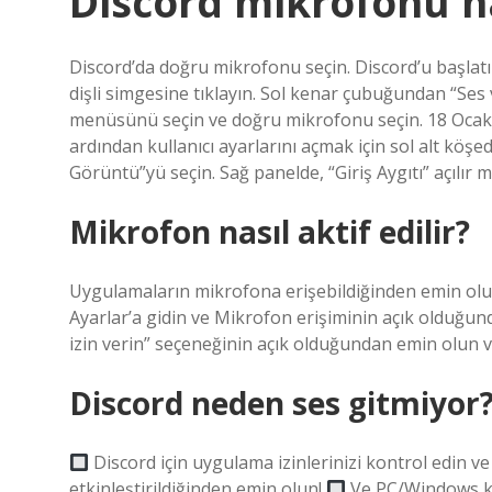
Discord mikrofonu na
Discord’da doğru mikrofonu seçin. Discord’u başlatın
dişli simgesine tıklayın. Sol kenar çubuğundan “Ses v
menüsünü seçin ve doğru mikrofonu seçin. 18 Ocak 
ardından kullanıcı ayarlarını açmak için sol alt köşe
Görüntü”yü seçin. Sağ panelde, “Giriş Aygıtı” açılı
Mikrofon nasıl aktif edilir?
Uygulamaların mikrofona erişebildiğinden emin olun. 
Ayarlar’a gidin ve Mikrofon erişiminin açık olduğ
izin verin” seçeneğinin açık olduğundan emin olun v
Discord neden ses gitmiyor
Discord için uygulama izinlerinizi kontrol edin ve
etkinleştirildiğinden emin olun!
Ve PC/Windows kul