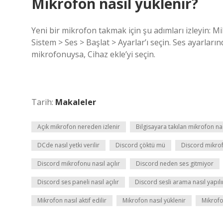
Mikrofon nasıl yüklenir?
Yeni bir mikrofon takmak için şu adımları izleyin: 
Sistem > Ses > Başlat > Ayarlar’ı seçin. Ses ayarların
mikrofonuysa, Cihaz ekle’yi seçin.
Tarih:
Makaleler
Açık mikrofon nereden izlenir
Bilgisayara takılan mikrofon nası
DCde nasıl yetki verilir
Discord çöktü mü
Discord mikrofo
Discord mikrofonu nasıl açılır
Discord neden ses gitmiyor
Discord ses paneli nasıl açılır
Discord sesli arama nasıl yapılı
Mikrofon nasıl aktif edilir
Mikrofon nasıl yüklenir
Mikrofon