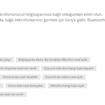
Mikrofonunuzun bilgisayarınıza bağlı olduğundan emin olun.
da, bağlı mikrofonlarınızı görmek için Giriş’e gidin. Bluetooth
l çalışır
Bilgisayarda devre dışı bırakılan Mikrofon nasıl açılır
n erişimine nasıl izin verilir
Discord mikrofon hangi tuşla kapanır
Discord ses nasıl düzeltilir
Discord ses odası nasıl açılır
r
Discordda nasıl konuşulur
Mikrofon hangi tuşla açılır
a nasıl izin verilir