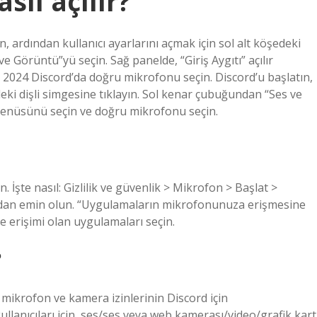
sıl açılır?
, ardından kullanıcı ayarlarını açmak için sol alt köşedeki
e Görüntü”yü seçin. Sağ panelde, “Giriş Aygıtı” açılır
2024 Discord’da doğru mikrofonu seçin. Discord’u başlatın,
deki dişli simgesine tıklayın. Sol kenar çubuğundan “Ses ve
r menüsünü seçin ve doğru mikrofonu seçin.
İşte nasıl: Gizlilik ve güvenlik > Mikrofon > Başlat >
undan emin olun. “Uygulamaların mikrofonunuza erişmesine
e erişimi olan uygulamaları seçin.
?
 mikrofon ve kamera izinlerinin Discord için
lanıcıları için, ses/ses veya web kamerası/video/grafik kart