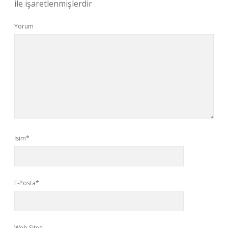
ile işaretlenmişlerdir
Yorum
İsim*
E-Posta*
Web Sitesi