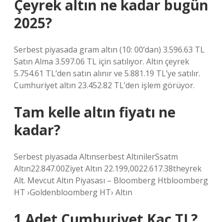
Çeyrek altın ne kadar bugün
2025?
Serbest piyasada gram altın (10: 00’dan) 3.596.63 TL
Satın Alma 3.597.06 TL için satılıyor. Altın çeyrek
5.754.61 TL’den satın alınır ve 5.881.19 TL’ye satılır.
Cumhuriyet altın 23.452.82 TL’den işlem görüyor.
Tam kelle altın fiyatı ne
kadar?
Serbest piyasada Altınserbest AltınilerSsatm
Altın22.847.00Ziyet Altın 22.199,0022.617.38theyrek
Alt. Mevcut Altın Piyasası – Bloomberg Htbloomberg
HT ›Goldenbloomberg HT› Altın
1 Adet Cumhuriyet Kaç TL?