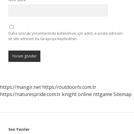
Daha sonraki yorumlarımda kullanılması için adım, e-posta adresim
ve site adresim bu tarayıcıya kaydedilsin.
https://mangir.net
https://outdoortv.com.tr
https://naturespride.com.tr
knight online
nttgame
Sitemap
Sidebar
Son Yazılar