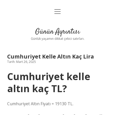
menüyü
Anasayfa
aç
Gizlilik Politikası
Günün Ayrıntısı
Yasal Uyarı
Günlük yaşamın dikkat çekici satırları.
Hakkımızda
Cumhuriyet Kelle Altın Kaç Lira
Tarih: Mart 26, 2025
Cumhuriyet kelle
altın kaç TL?
Cumhuriyet Altın Fiyatı = 19130 TL.