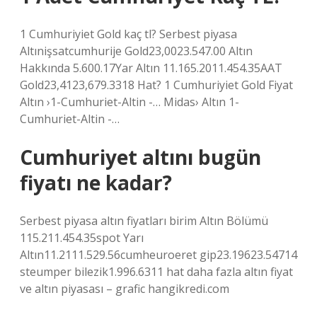
1 Cumhuriyiet Gold kaç tl? Serbest piyasa
Altınişsatcumhurije Gold23,0023.547.00 Altın
Hakkında 5.600.17Yar Altın 11.165.2011.454.35AAT
Gold23,4123,679.3318 Hat? 1 Cumhuriyiet Gold Fiyat
Altın ›1-Cumhuriet-Altin -… Midas› Altın 1-
Cumhuriet-Altin -…
Cumhuriyet altını bugün
fiyatı ne kadar?
Serbest piyasa altın fiyatları birim Altın Bölümü
115.211.454.35spot Yarı
Altın11.2111.529.56cumheuroeret gip23.19623.54714
steumper bilezik1.996.6311 hat daha fazla altın fiyat
ve altın piyasası – grafic hangikredi.com