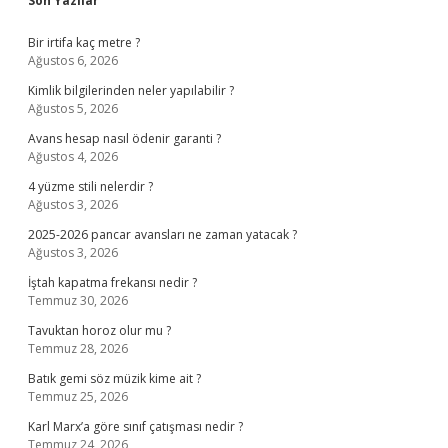
Sidebar
Son Yazılar
Bir irtifa kaç metre ?
Ağustos 6, 2026
Kimlik bilgilerinden neler yapılabilir ?
Ağustos 5, 2026
Avans hesap nasıl ödenir garanti ?
Ağustos 4, 2026
4 yüzme stili nelerdir ?
Ağustos 3, 2026
2025-2026 pancar avansları ne zaman yatacak ?
Ağustos 3, 2026
İştah kapatma frekansı nedir ?
Temmuz 30, 2026
Tavuktan horoz olur mu ?
Temmuz 28, 2026
Batık gemi söz müzik kime ait ?
Temmuz 25, 2026
Karl Marx’a göre sınıf çatışması nedir ?
Temmuz 24, 2026