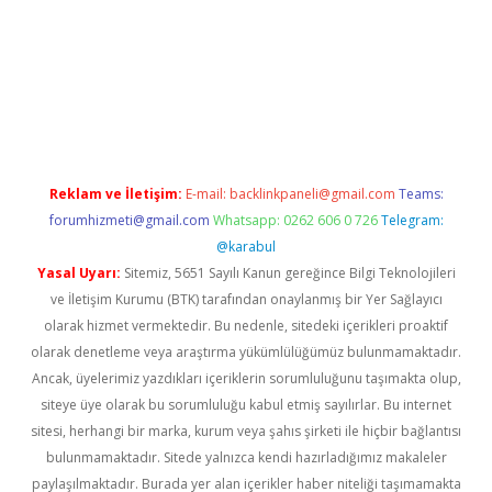
bet giriş
Reklam ve İletişim:
E-mail:
backlinkpaneli@gmail.com
Teams:
forumhizmeti@gmail.com
Whatsapp: 0262 606 0 726
Telegram:
@karabul
Yasal Uyarı:
Sitemiz, 5651 Sayılı Kanun gereğince Bilgi Teknolojileri
ve İletişim Kurumu (BTK) tarafından onaylanmış bir Yer Sağlayıcı
olarak hizmet vermektedir. Bu nedenle, sitedeki içerikleri proaktif
olarak denetleme veya araştırma yükümlülüğümüz bulunmamaktadır.
Ancak, üyelerimiz yazdıkları içeriklerin sorumluluğunu taşımakta olup,
siteye üye olarak bu sorumluluğu kabul etmiş sayılırlar. Bu internet
sitesi, herhangi bir marka, kurum veya şahıs şirketi ile hiçbir bağlantısı
bulunmamaktadır. Sitede yalnızca kendi hazırladığımız makaleler
paylaşılmaktadır. Burada yer alan içerikler haber niteliği taşımamakta