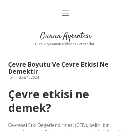
menüyü
Anasayfa
aç
Gizlilik Politikası
Günün Ayrıntısı
Yasal Uyarı
Günlük yaşamın dikkat çekici satırları.
Hakkımızda
Çevre Boyutu Ve Çevre Etkisi Ne
Demektir
Tarih: Ekim 1, 2024
Çevre etkisi ne
demek?
Çevresel Etki Değerlendirmesi (ÇED), belirli bir