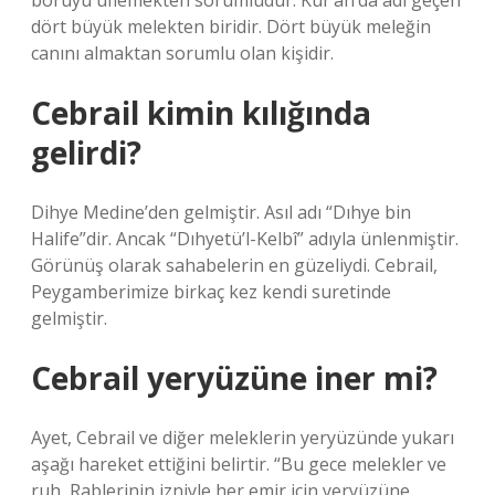
boruyu üflemekten sorumludur. Kur’an’da adı geçen
dört büyük melekten biridir. Dört büyük meleğin
canını almaktan sorumlu olan kişidir.
Cebrail kimin kılığında
gelirdi?
Dihye Medine’den gelmiştir. Asıl adı “Dıhye bin
Halife”dir. Ancak “Dıhyetü’l-Kelbî” adıyla ünlenmiştir.
Görünüş olarak sahabelerin en güzeliydi. Cebrail,
Peygamberimize birkaç kez kendi suretinde
gelmiştir.
Cebrail yeryüzüne iner mi?
Ayet, Cebrail ve diğer meleklerin yeryüzünde yukarı
aşağı hareket ettiğini belirtir. “Bu gece melekler ve
ruh, Rablerinin izniyle her emir için yeryüzüne