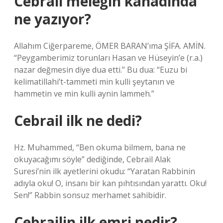
Cebrail meleğin kanadında
ne yazıyor?
Allahım Ciğerpareme, ÖMER BARAN’ıma ŞİFA. AMİN.
“Peygamberimiz torunları Hasan ve Hüseyin’e (r.a.)
nazar değmesin diye dua etti.” Bu dua: “Euzu bi
kelimatillahi’t-tammeti min kulli şeytanın ve
hammetin ve min kulli aynin lammeh.”
Cebrail ilk ne dedi?
Hz. Muhammed, “Ben okuma bilmem, bana ne
okuyacağımı söyle” dediğinde, Cebrail Alak
Suresi’nin ilk ayetlerini okudu: “Yaratan Rabbinin
adıyla oku! O, insanı bir kan pıhtısından yarattı. Oku!
Sen!” Rabbin sonsuz merhamet sahibidir.
Cebrailin ilk emri nedir?