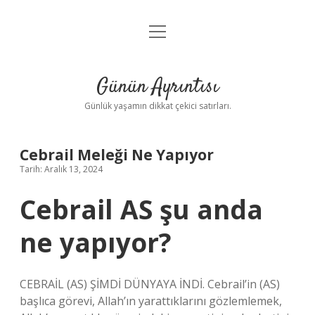
menüyü
Anasayfa
aç
Gizlilik Politikası
Günün Ayrıntısı
Yasal Uyarı
Günlük yaşamın dikkat çekici satırları.
Hakkımızda
Cebrail Meleği Ne Yapıyor
Tarih: Aralık 13, 2024
Cebrail AS şu anda
ne yapıyor?
CEBRAİL (AS) ŞİMDİ DÜNYAYA İNDİ. Cebrail’in (AS)
başlıca görevi, Allah’ın yarattıklarını gözlemlemek,