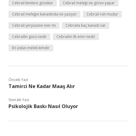
Cebrail kimlere gözükür
Cebrail meleği ne görev yapar
Cebrail meleğin kanadında ne yazıyor
Cebrail ruh mudur
Cebrail yeryüzüne iner mi
Cebraila kaç kanadı var
Cebrailin gücü nedir
Cebrailin ilk emri nedir
En üstün melek kimdir
Önceki Yazı
Tamirci Ne Kadar Maaş Alır
Sonraki Yazı
Psikolojik Baskı Nasıl Oluyor