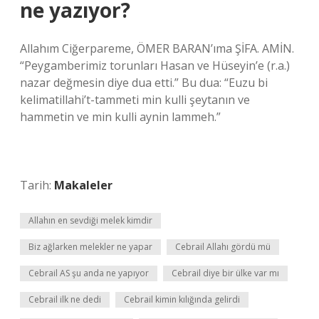
ne yazıyor?
Allahım Ciğerpareme, ÖMER BARAN’ıma ŞİFA. AMİN.
“Peygamberimiz torunları Hasan ve Hüseyin’e (r.a.)
nazar değmesin diye dua etti.” Bu dua: “Euzu bi
kelimatillahi’t-tammeti min kulli şeytanın ve
hammetin ve min kulli aynin lammeh.”
Tarih:
Makaleler
Allahın en sevdiği melek kimdir
Biz ağlarken melekler ne yapar
Cebrail Allahı gördü mü
Cebrail AS şu anda ne yapıyor
Cebrail diye bir ülke var mı
Cebrail ilk ne dedi
Cebrail kimin kılığında gelirdi