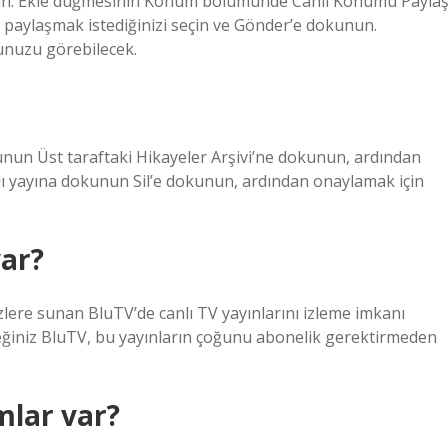
 açın. Ekle düğmesinin Konum bölümünde Canlı Konumu Payla
e paylaşmak istediğinizi seçin ve Gönder’e dokunun.
unuzu görebilecek.
okunun Üst taraftaki Hikayeler Arşivi’ne dokunun, ardından
nlı yayına dokunun Sil’e dokunun, ardından onaylamak için
var?
sizlere sunan BluTV’de canlı TV yayınlarını izleme imkanı
ceğiniz BluTV, bu yayınların çoğunu abonelik gerektirmeden
mlar var?