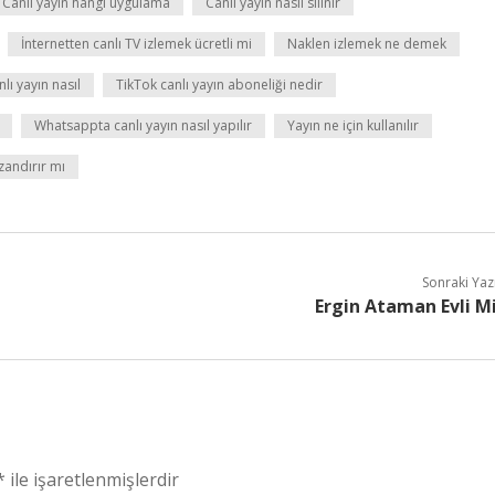
Canlı yayın hangi uygulama
Canlı yayın nasıl silinir
İnternetten canlı TV izlemek ücretli mi
Naklen izlemek ne demek
lı yayın nasıl
TikTok canlı yayın aboneliği nedir
Whatsappta canlı yayın nasıl yapılır
Yayın ne için kullanılır
zandırır mı
Sonraki Yaz
Ergin Ataman Evli M
*
ile işaretlenmişlerdir