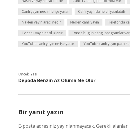
Basın ve yayın aracı nedir
Canlı TV hangi platformda var
Canlı yayın nedir ne işe yarar
Canlı yayında neler yapılabilir
Naklen yayın aracı nedir
Neden canlı yayın
Telefonda can
TV canlı yayın nasıl izlenir
TV8de bugün hangi programlar var
YouTube canlı yayın ne işe yarar
YouTube canlı yayın para ka
Önceki Yazı
Depoda Benzin Az Olursa Ne Olur
Bir yanıt yazın
E-posta adresiniz yayınlanmayacak.
Gerekli alanlar