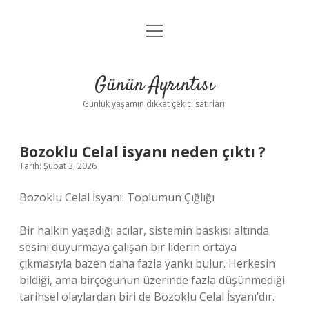
menüyü
Anasayfa
aç
Gizlilik Politikası
Günün Ayrıntısı
Yasal Uyarı
Günlük yaşamın dikkat çekici satırları.
Hakkımızda
Bozoklu Celal isyanı neden çıktı ?
Tarih: Şubat 3, 2026
Bozoklu Celal İsyanı: Toplumun Çığlığı
Bir halkın yaşadığı acılar, sistemin baskısı altında
sesini duyurmaya çalışan bir liderin ortaya
çıkmasıyla bazen daha fazla yankı bulur. Herkesin
bildiği, ama birçoğunun üzerinde fazla düşünmediği
tarihsel olaylardan biri de Bozoklu Celal İsyanı’dır.