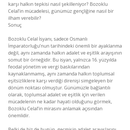
karşı halkın tepkisi nasıl şekilleniyor? Bozoklu
Celal’in mücadelesi, günümüz gençliğine nasıl bir
ilham verebilir?
Sonuç
Bozoklu Celal İsyanı, sadece Osmanlı
İmparatorluğu’nun tarihindeki önemli bir ayaklanma
değil, aynı zamanda halkın adalet ve eşitlik arayışının
somut bir örneğidir. Bu isyan, yalnızca 16. yüzyılda
feodal yönetim ve vergi baskılarından
kaynaklanmamış, aynı zamanda halkın toplumsal
eşitsizliklere karşı verdiği direnişi simgeleyen bir
dönüm noktası olmuştur. Günümüzle bağlantılı
olarak, toplumsal adalet ve eşitlik için verilen
mücadelenin ne kadar hayati olduğunu görmek,
Bozoklu Celal’in mirasını anlamak açısından
önemlidir.
Belki de biz de bugün, geçmişin adalet arayışlarını,