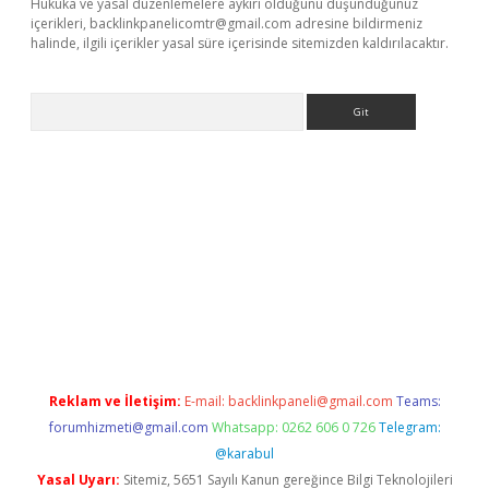
Hukuka ve yasal düzenlemelere aykırı olduğunu düşündüğünüz
içerikleri,
backlinkpanelicomtr@gmail.com
adresine bildirmeniz
halinde, ilgili içerikler yasal süre içerisinde sitemizden kaldırılacaktır.
Arama
ndoperabet giriş
Reklam ve İletişim:
E-mail:
backlinkpaneli@gmail.com
Teams:
forumhizmeti@gmail.com
Whatsapp: 0262 606 0 726
Telegram:
@karabul
Yasal Uyarı:
Sitemiz, 5651 Sayılı Kanun gereğince Bilgi Teknolojileri