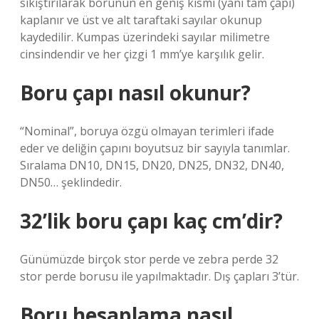
sıkıştırılarak borunun en geniş kısmı (yani tam çapı)
kaplanır ve üst ve alt taraftaki sayılar okunup
kaydedilir. Kumpas üzerindeki sayılar milimetre
cinsindendir ve her çizgi 1 mm’ye karşılık gelir.
Boru çapı nasıl okunur?
“Nominal”, boruya özgü olmayan terimleri ifade
eder ve deliğin çapını boyutsuz bir sayıyla tanımlar.
Sıralama DN10, DN15, DN20, DN25, DN32, DN40,
DN50… şeklindedir.
32’lik boru çapı kaç cm’dir?
Günümüzde birçok stor perde ve zebra perde 32
stor perde borusu ile yapılmaktadır. Dış çapları 3’tür.
Boru hesaplama nasıl