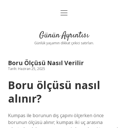
menüyü
Anasayfa
aç
Gizlilik Politikası
Günün Ayrıntısı
Yasal Uyarı
Günlük yaşamın dikkat çekici satırları.
Hakkımızda
Boru Ölçüsü Nasıl Verilir
Tarih: Haziran 25, 2025
Boru ölçüsü nasıl
alınır?
Kumpas ile borunun dış çapını ölçerken önce
borunun ölçüsü alınır; kumpas iki uç arasına