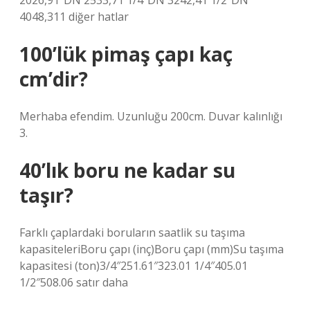
2026,91″DN 2533,71 1/4″DN 3242,41 1/2″DN
4048,311 diğer hatlar
100’lük pimaş çapı kaç
cm’dir?
Merhaba efendim. Uzunluğu 200cm. Duvar kalınlığı
3.
40’lık boru ne kadar su
taşır?
Farklı çaplardaki boruların saatlik su taşıma
kapasiteleriBoru çapı (inç)Boru çapı (mm)Su taşıma
kapasitesi (ton)3/4″251.61″323.01 1/4″405.01
1/2″508.06 satır daha