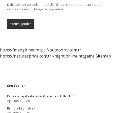
Daha sonraki yorumlarımda kullanılması için adım, e-posta adresim
ve site adresim bu tarayıcıya kaydedilsin.
https://mangir.net
https://outdoortv.com.tr
https://naturespride.com.tr
knight online
nttgame
Sitemap
Sidebar
Son Yazılar
Karbonat ayakkabı temizliği için nasıl kullanılır ?
Ağustos 7, 2026
Bir irtifa kaç metre ?
Ağustos 6, 2026