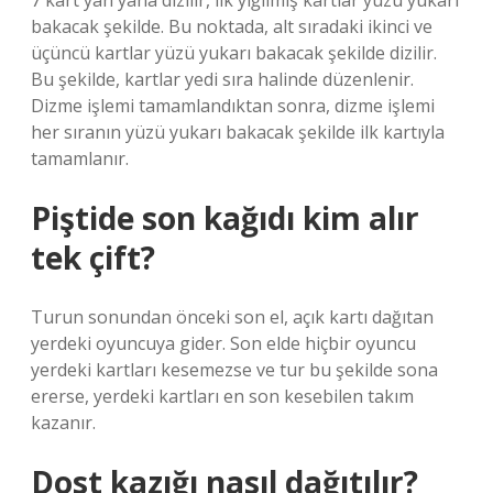
7 kart yan yana dizilir, ilk yığılmış kartlar yüzü yukarı
bakacak şekilde. Bu noktada, alt sıradaki ikinci ve
üçüncü kartlar yüzü yukarı bakacak şekilde dizilir.
Bu şekilde, kartlar yedi sıra halinde düzenlenir.
Dizme işlemi tamamlandıktan sonra, dizme işlemi
her sıranın yüzü yukarı bakacak şekilde ilk kartıyla
tamamlanır.
Piştide son kağıdı kim alır
tek çift?
Turun sonundan önceki son el, açık kartı dağıtan
yerdeki oyuncuya gider. Son elde hiçbir oyuncu
yerdeki kartları kesemezse ve tur bu şekilde sona
ererse, yerdeki kartları en son kesebilen takım
kazanır.
Dost kazığı nasıl dağıtılır?