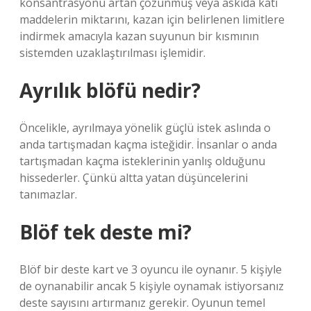
konsantrasyonu artan çözünmüş veya askıda katı
maddelerin miktarını, kazan için belirlenen limitlere
indirmek amacıyla kazan suyunun bir kısmının
sistemden uzaklaştırılması işlemidir.
Ayrılık blöfü nedir?
Öncelikle, ayrılmaya yönelik güçlü istek aslında o
anda tartışmadan kaçma isteğidir. İnsanlar o anda
tartışmadan kaçma isteklerinin yanlış olduğunu
hissederler. Çünkü altta yatan düşüncelerini
tanımazlar.
Blöf tek deste mi?
Blöf bir deste kart ve 3 oyuncu ile oynanır. 5 kişiyle
de oynanabilir ancak 5 kişiyle oynamak istiyorsanız
deste sayısını artırmanız gerekir. Oyunun temel