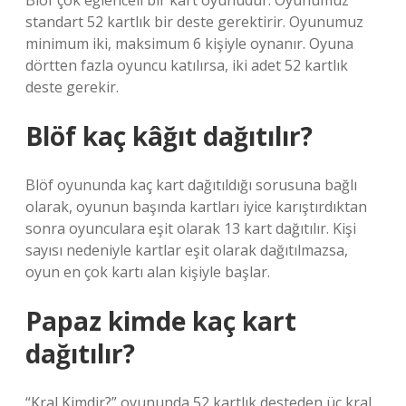
Blöf çok eğlenceli bir kart oyunudur. Oyunumuz
standart 52 kartlık bir deste gerektirir. Oyunumuz
minimum iki, maksimum 6 kişiyle oynanır. Oyuna
dörtten fazla oyuncu katılırsa, iki adet 52 kartlık
deste gerekir.
Blöf kaç kâğıt dağıtılır?
Blöf oyununda kaç kart dağıtıldığı sorusuna bağlı
olarak, oyunun başında kartları iyice karıştırdıktan
sonra oyunculara eşit olarak 13 kart dağıtılır. Kişi
sayısı nedeniyle kartlar eşit olarak dağıtılmazsa,
oyun en çok kartı alan kişiyle başlar.
Papaz kimde kaç kart
dağıtılır?
“Kral Kimdir?” oyununda 52 kartlık desteden üç kral