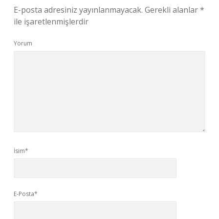
E-posta adresiniz yayınlanmayacak.
Gerekli alanlar
*
ile işaretlenmişlerdir
Yorum
İsim*
E-Posta*