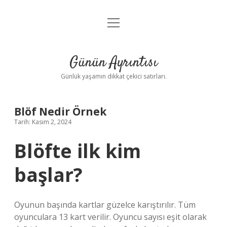
menüyü
Anasayfa
aç
Gizlilik Politikası
Günün Ayrıntısı
Yasal Uyarı
Günlük yaşamın dikkat çekici satırları.
Hakkımızda
Blöf Nedir Örnek
Tarih: Kasım 2, 2024
Blöfte ilk kim
başlar?
Oyunun başında kartlar güzelce karıştırılır. Tüm
oyunculara 13 kart verilir. Oyuncu sayısı eşit olarak