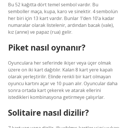
Bu 52 kağıtta dört temel sembol vardır. Bu
semboller maça, kupa, karo ve sinektir. 4 sembolün
her biri için 13 kart vardır. Bunlar 1’den 10’a kadar
numaralar olarak listelenir, ardından bacak (vale),
kız (anne) ve papaz (rua) gelir.
Piket nasıl oynanır?
Oyunculara her seferinde ikişer veya üçer olmak
üzere on iki kart dağıtılır. Kalan 8 kart yere kapalı
olarak yerleştirilir. Elinde renkli bir kart olmayan
oyuncu kartını açar ve 10 puan alır. Oyuncular daha
sonra ortada kart çekerek ve atarak ellerini
istedikleri kombinasyona getirmeye çalışırlar.
Solitaire nasıl dizilir?