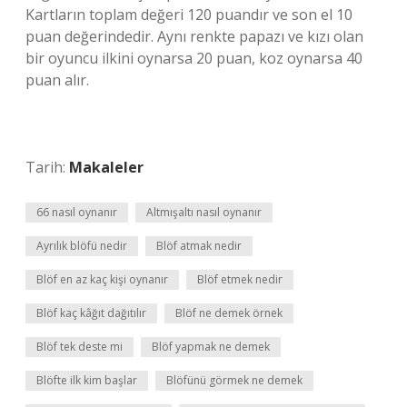
Kartların toplam değeri 120 puandır ve son el 10
puan değerindedir. Aynı renkte papazı ve kızı olan
bir oyuncu ilkini oynarsa 20 puan, koz oynarsa 40
puan alır.
Tarih:
Makaleler
66 nasıl oynanır
Altmışaltı nasıl oynanır
Ayrılık blöfü nedir
Blöf atmak nedir
Blöf en az kaç kişi oynanır
Blöf etmek nedir
Blöf kaç kâğıt dağıtılır
Blöf ne demek örnek
Blöf tek deste mi
Blöf yapmak ne demek
Blöfte ilk kim başlar
Blöfünü görmek ne demek