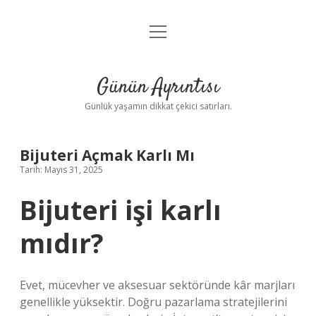
menüyü
Anasayfa
aç
Gizlilik Politikası
Günün Ayrıntısı
Yasal Uyarı
Günlük yaşamın dikkat çekici satırları.
Hakkımızda
Bijuteri Açmak Karlı Mı
Tarih: Mayıs 31, 2025
Bijuteri işi karlı
mıdır?
Evet, mücevher ve aksesuar sektöründe kâr marjları
genellikle yüksektir. Doğru pazarlama stratejilerini