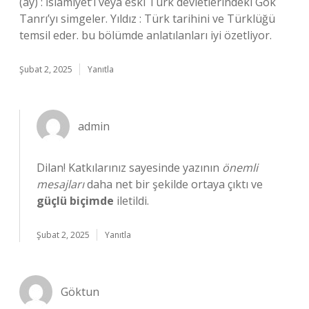
(ay) : İslamiyet’i veya eski Türk devletlerindeki Gök
Tanrı’yı simgeler. Yıldız : Türk tarihini ve Türklüğü
temsil eder. bu bölümde anlatılanları iyi özetliyor.
Şubat 2, 2025
Yanıtla
admin
Dilan! Katkılarınız sayesinde yazının
önemli
mesajları
daha net bir şekilde ortaya çıktı ve
güçlü biçimde
iletildi.
Şubat 2, 2025
Yanıtla
Göktun