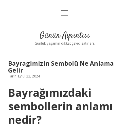
menüyü
Anasayfa
aç
Gizlilik Politikası
Günün Ayrıntısı
Yasal Uyarı
Günlük yaşamın dikkat çekici satırları.
Hakkımızda
Bayragimizin Sembolü Ne Anlama
Gelir
Tarih: Eylül 22, 2024
Bayrağımızdaki
sembollerin anlamı
nedir?