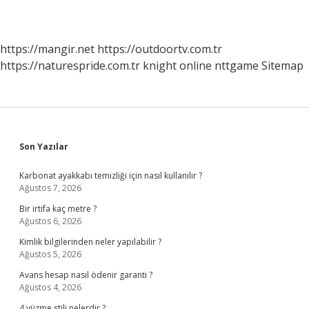
https://mangir.net
https://outdoortv.com.tr
https://naturespride.com.tr
knight online
nttgame
Sitemap
Sidebar
Son Yazılar
Karbonat ayakkabı temizliği için nasıl kullanılır ?
Ağustos 7, 2026
Bir irtifa kaç metre ?
Ağustos 6, 2026
Kimlik bilgilerinden neler yapılabilir ?
Ağustos 5, 2026
Avans hesap nasıl ödenir garanti ?
Ağustos 4, 2026
4 yüzme stili nelerdir ?