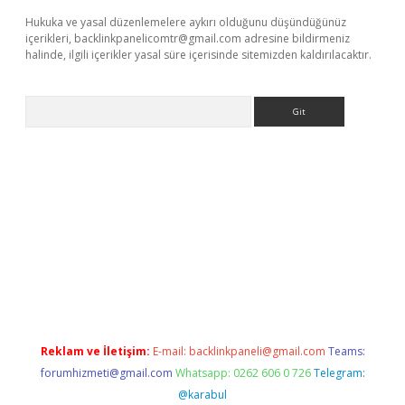
Hukuka ve yasal düzenlemelere aykırı olduğunu düşündüğünüz
içerikleri,
backlinkpanelicomtr@gmail.com
adresine bildirmeniz
halinde, ilgili içerikler yasal süre içerisinde sitemizden kaldırılacaktır.
Arama
giriş
Reklam ve İletişim:
E-mail:
backlinkpaneli@gmail.com
Teams:
forumhizmeti@gmail.com
Whatsapp: 0262 606 0 726
Telegram:
@karabul