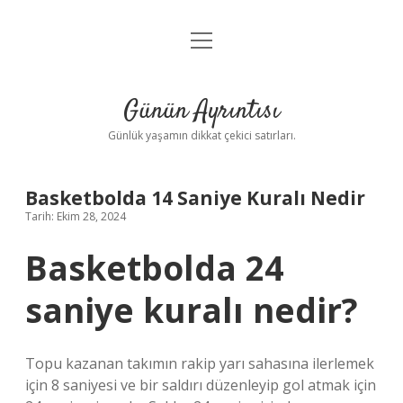
menüyü
Anasayfa
aç
Gizlilik Politikası
Günün Ayrıntısı
Yasal Uyarı
Günlük yaşamın dikkat çekici satırları.
Hakkımızda
Basketbolda 14 Saniye Kuralı Nedir
Tarih: Ekim 28, 2024
Basketbolda 24
saniye kuralı nedir?
Topu kazanan takımın rakip yarı sahasına ilerlemek
için 8 saniyesi ve bir saldırı düzenleyip gol atmak için