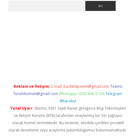
Arama
rabet giriş
Reklam ve İletişim:
E-mail:
backlinkpaneli@gmail.com
Teams:
forumhizmeti@gmail.com
Whatsapp: 0262 606 0 726
Telegram:
@karabul
Yasal Uyarı:
Sitemiz, 5651 Sayılı Kanun gereğince Bilgi Teknolojileri
ve İletişim Kurumu (BTK) tarafından onaylanmış bir Yer Sağlayıcı
olarak hizmet vermektedir. Bu nedenle, sitedeki içerikleri proaktif
olarak denetleme veya araştırma yükümlülüğümüz bulunmamaktadır.