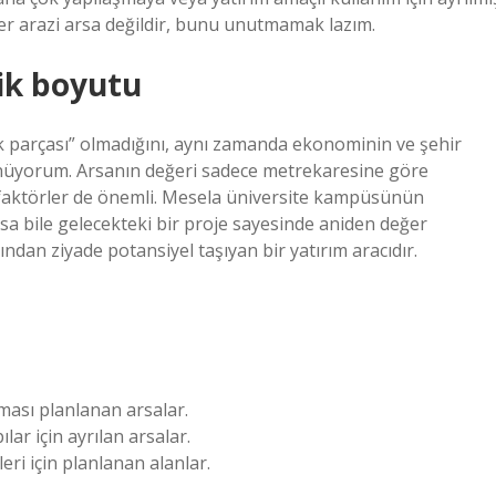
her arazi arsa değildir, bunu unutmamak lazım.
ik boyutu
k parçası” olmadığını, aynı zamanda ekonominin ve şehir
nüyorum. Arsanın değeri sadece metrekaresine göre
 faktörler de önemli. Mesela üniversite kampüsünün
lsa bile gelecekteki bir proje sayesinde aniden değer
ndan ziyade potansiyel taşıyan bir yatırım aracıdır.
ası planlanan arsalar.
lar için ayrılan arsalar.
eri için planlanan alanlar.