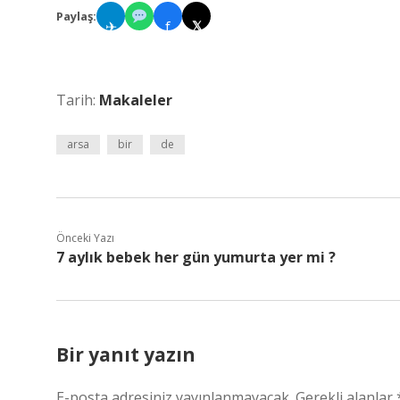
Paylaş:
✈
f
𝕏
Tarih:
Makaleler
arsa
bir
de
Önceki Yazı
7 aylık bebek her gün yumurta yer mi ?
Bir yanıt yazın
E-posta adresiniz yayınlanmayacak.
Gerekli alanlar