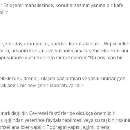
bir Eskişehir mahallesinde, konut arsasının yanına bir kafe
ilir.
r şehri düşünün: yollar, parklar, konut alanları… Hepsi belirli
riyor ki, arsanın konumu ve kullanım amacı, şehir ekonomisini
ampüsümüze yürürken hep merak ederim: “Bu boş alan bir
likleri, su drenajı, ulaşım bağlantıları ve yasal sınırlar göz
ak değil, bir nevi şehir laboratuvarıdır.
ırlı değildir. Çevresel faktörler de oldukça önemlidir.
ş ışığından yeterince faydalanabilmesi veya su taşkın riskini
sel analizler yapılır. Toprağın yapısı, eğimi, drenaj