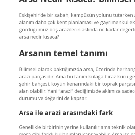
Eskişehir’de bir sabah, kampüsün yolunu tutarken a
alanım daha çok kent planlaması ve gayrimenkul eko
gördüğümüz boş arazilerin aslında ne kadar değerli
arsa nedir kısaca?
Arsanın temel tanımı
Bilimsel olarak baktığımızda arsa, üzerinde herhan
arazi parçasıdır. Ama bu tanım kulağa biraz kuru gel
şehir bahçesi, köyün kenarındaki bir toprak parças
alan olabilir. Yani “arazi” dediğimizde aklımıza sad
durumu ve değerini de kapsar.
Arsa ile arazi arasındaki fark
Genellikle birbirinin yerine kullanılır ama teknik ol
mera gibi farklı kullanımları kapsayabilir. Arsa ise 