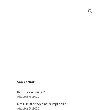
Sidebar
Son Yazılar
grandoperabet giriş
Bir irtifa kaç metre ?
Ağustos 6, 2026
Kimlik bilgilerinden neler yapılabilir ?
Ağustos 5, 2026