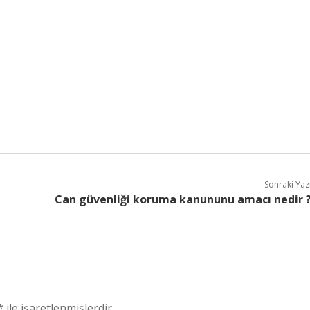
Sonraki Yaz
Can güvenliği koruma kanununu amacı nedir 
*
ile işaretlenmişlerdir