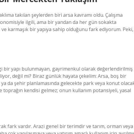
klıma takılan şeylerden biri arsa kavramı oldu. Çalışma
nomisiyle ilgili, ama bir yandan da her gün sokakta
 ve karmaşık bir yapıya sahip olduğunu fark ediyorum. Peki,
gi bir yapı bulunmayan, gayrimenkul olarak değerlendirilmiş
iyor, değil mi? Biraz günlük hayata çekelim: Arsa, boş bir
ı ya da şehir planlamasında gelecekte park veya konut olaca
ece toprağın kendisi gelmez; onun kullanım potansiyeli, yasal
arak fark vardır. Arazi genel bir terimdir ve tarım, orman veya
daha çok yapılaşmaya veya yatırım amaçlı kullanım için ayrılmı