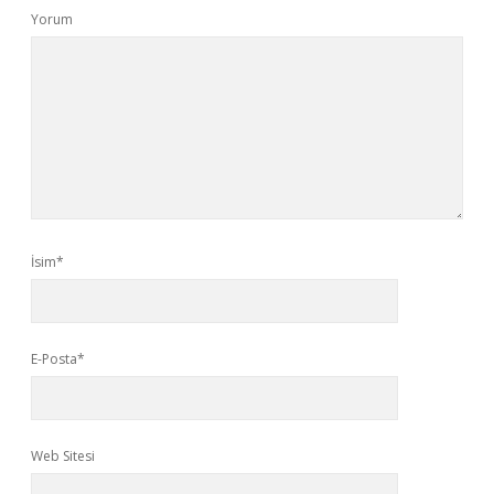
Yorum
İsim*
E-Posta*
Web Sitesi