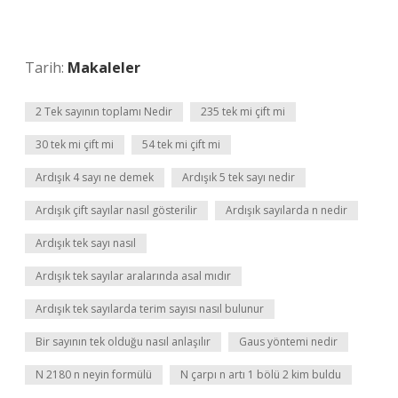
Tarih:
Makaleler
2 Tek sayının toplamı Nedir
235 tek mi çift mi
30 tek mi çift mi
54 tek mi çift mi
Ardışık 4 sayı ne demek
Ardışık 5 tek sayı nedir
Ardışık çift sayılar nasıl gösterilir
Ardışık sayılarda n nedir
Ardışık tek sayı nasıl
Ardışık tek sayılar aralarında asal mıdır
Ardışık tek sayılarda terim sayısı nasıl bulunur
Bir sayının tek olduğu nasıl anlaşılır
Gaus yöntemi nedir
N 2180 n neyin formülü
N çarpı n artı 1 bölü 2 kim buldu