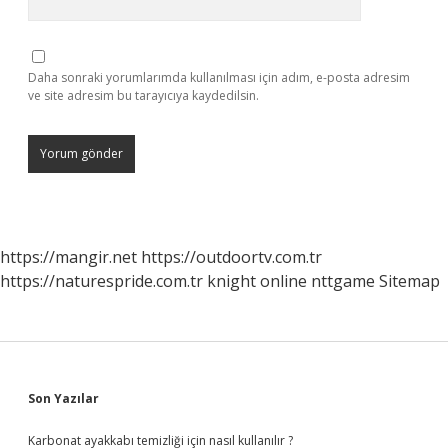
Daha sonraki yorumlarımda kullanılması için adım, e-posta adresim
ve site adresim bu tarayıcıya kaydedilsin.
https://mangir.net
https://outdoortv.com.tr
https://naturespride.com.tr
knight online
nttgame
Sitemap
Sidebar
Son Yazılar
Karbonat ayakkabı temizliği için nasıl kullanılır ?