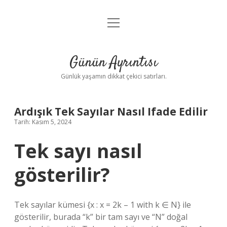
menüyü
Anasayfa
aç
Gizlilik Politikası
Günün Ayrıntısı
Yasal Uyarı
Günlük yaşamın dikkat çekici satırları.
Hakkımızda
Ardışık Tek Sayılar Nasıl Ifade Edilir
Tarih: Kasım 5, 2024
Tek sayı nasıl
gösterilir?
Tek sayılar kümesi {x : x = 2k – 1 with k ∈ N} ile
gösterilir, burada “k” bir tam sayı ve “N” doğal