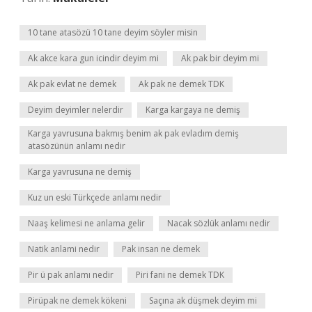
10 tane atasözü 10 tane deyim söyler misin
Ak akce kara gun icindir deyim mi
Ak pak bir deyim mi
Ak pak evlat ne demek
Ak pak ne demek TDK
Deyim deyimler nelerdir
Karga kargaya ne demiş
Karga yavrusuna bakmış benim ak pak evladım demiş
atasözünün anlamı nedir
Karga yavrusuna ne demiş
Kuz un eski Türkçede anlamı nedir
Naaş kelimesi ne anlama gelir
Nacak sözlük anlamı nedir
Natik anlami nedir
Pak insan ne demek
Pir ü pak anlamı nedir
Piri fani ne demek TDK
Pirüpak ne demek kökeni
Saçına ak düşmek deyim mi