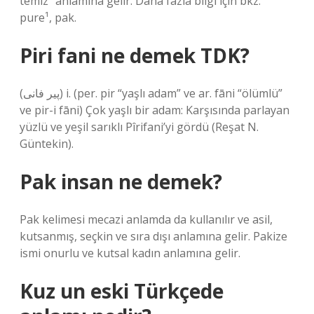
temiz” anlamına gelir. Daha fazla bilgi için bkz.
pure¹, pak.
Piri fani ne demek TDK?
(ﭘﻴﺮ ﻓﺎﻧﻰ) i. (per. pіr “yaşlı adam” ve ar. fānі “ölümlü”
ve pіr-i fānі) Çok yaşlı bir adam: Karşısında parlayan
yüzlü ve yeşil sarıklı Pîrifani’yi gördü (Reşat N.
Güntekin).
Pak insan ne demek?
Pak kelimesi mecazi anlamda da kullanılır ve asil,
kutsanmış, seçkin ve sıra dışı anlamına gelir. Pakize
ismi onurlu ve kutsal kadın anlamına gelir.
Kuz un eski Türkçede