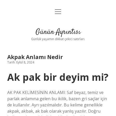
menüyü
Anasayfa
aç
Gizlilik Politikası
Günün Ayrıntısı
Yasal Uyarı
Günlük yaşamın dikkat çekici satırları.
Hakkımızda
Akpak Anlamı Nedir
Tarih: Eylül 8, 2024
Ak pak bir deyim mi?
AK PAK KELİMESİNİN ANLAMI: Saf beyaz, temiz ve
parlak anlamına gelen bu ikilik, bazen gri saçlar için
de kullanılır. Ayrı yazılmalıdır. Bu kelime genellikle
akpak, akbak, ak bak olarak yanlış yazılır. Doğru