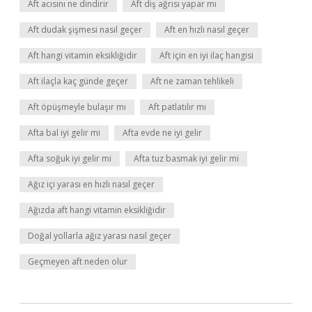
Aft acısını ne dindirir
Aft diş ağrısı yapar mı
Aft dudak şişmesi nasıl geçer
Aft en hızlı nasıl geçer
Aft hangi vitamin eksikliğidir
Aft için en iyi ilaç hangisi
Aft ilaçla kaç günde geçer
Aft ne zaman tehlikeli
Aft öpüşmeyle bulaşır mı
Aft patlatılır mı
Afta bal iyi gelir mi
Afta evde ne iyi gelir
Afta soğuk iyi gelir mi
Afta tuz basmak iyi gelir mi
Ağız içi yarası en hızlı nasıl geçer
Ağızda aft hangi vitamin eksikliğidir
Doğal yollarla ağız yarası nasıl geçer
Geçmeyen aft neden olur