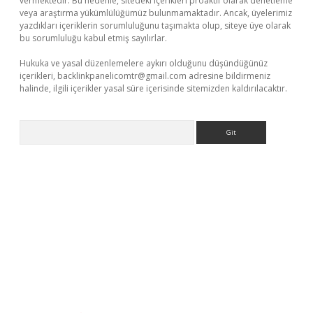
vermektedir. Bu nedenle, sitedeki içerikleri proaktif olarak denetleme
veya araştırma yükümlülüğümüz bulunmamaktadır. Ancak, üyelerimiz
yazdıkları içeriklerin sorumluluğunu taşımakta olup, siteye üye olarak
bu sorumluluğu kabul etmiş sayılırlar.
Hukuka ve yasal düzenlemelere aykırı olduğunu düşündüğünüz
içerikleri,
backlinkpanelicomtr@gmail.com
adresine bildirmeniz
halinde, ilgili içerikler yasal süre içerisinde sitemizden kaldırılacaktır.
Arama
erabet giriş