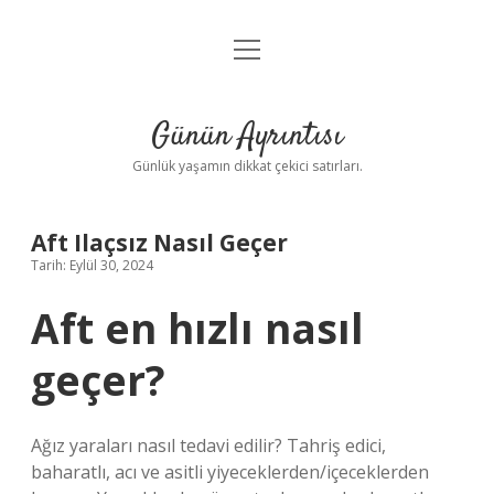
menüyü
Anasayfa
aç
Gizlilik Politikası
Günün Ayrıntısı
Yasal Uyarı
Günlük yaşamın dikkat çekici satırları.
Hakkımızda
Aft Ilaçsız Nasıl Geçer
Tarih: Eylül 30, 2024
Aft en hızlı nasıl
geçer?
Ağız yaraları nasıl tedavi edilir? Tahriş edici,
baharatlı, acı ve asitli yiyeceklerden/içeceklerden