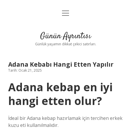
menüyü
Anasayfa
aç
Gizlilik Politikası
Günün Ayrıntısı
Yasal Uyarı
Günlük yaşamın dikkat çekici satırları.
Hakkımızda
Adana Kebabı Hangi Etten Yapılır
Tarih: Ocak 21, 2025
Adana kebap en iyi
hangi etten olur?
İdeal bir Adana kebap hazırlamak için tercihen erkek
kuzu eti kullanılmalıdır.