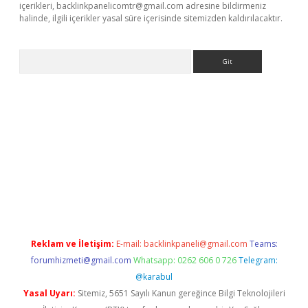
içerikleri,
backlinkpanelicomtr@gmail.com
adresine bildirmeniz
halinde, ilgili içerikler yasal süre içerisinde sitemizden kaldırılacaktır.
Arama
rabet giriş
Reklam ve İletişim:
E-mail:
backlinkpaneli@gmail.com
Teams:
forumhizmeti@gmail.com
Whatsapp: 0262 606 0 726
Telegram:
@karabul
Yasal Uyarı:
Sitemiz, 5651 Sayılı Kanun gereğince Bilgi Teknolojileri