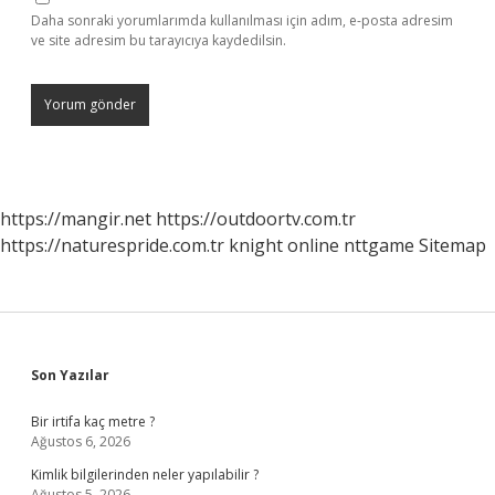
Daha sonraki yorumlarımda kullanılması için adım, e-posta adresim
ve site adresim bu tarayıcıya kaydedilsin.
https://mangir.net
https://outdoortv.com.tr
https://naturespride.com.tr
knight online
nttgame
Sitemap
Sidebar
Son Yazılar
Bir irtifa kaç metre ?
Ağustos 6, 2026
Kimlik bilgilerinden neler yapılabilir ?
Ağustos 5, 2026