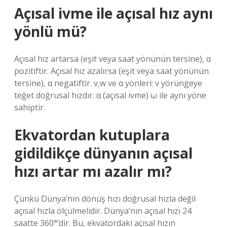
Açısal ivme ile açısal hız aynı
yönlü mü?
Açısal hız artarsa ​​(eşit veya saat yönünün tersine), α
pozitiftir. Açısal hız azalırsa (eşit veya saat yönünün
tersine), α negatiftir. v,w ve α yönleri: v yörüngeye
teğet doğrusal hızdır. α (açısal ivme) ω ile aynı yöne
sahiptir.
Ekvatordan kutuplara
gidildikçe dünyanın açısal
hızı artar mı azalır mı?
Çünkü Dünya’nın dönüş hızı doğrusal hızla değil
açısal hızla ölçülmelidir. Dünya’nın açısal hızı 24
saatte 360°’dir. Bu, ekvatordaki açısal hızın