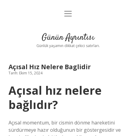
menüyü
Anasayfa
aç
Gizlilik Politikası
Günün Ayrıntısı
Yasal Uyarı
Günlük yaşamın dikkat çekici satırları.
Hakkımızda
Açısal Hız Nelere Baglidir
Tarih: Ekim 15, 2024
Açısal hız nelere
bağlıdır?
Açısal momentum, bir cismin dönme hareketini
sürdürmeye hazır olduğunun bir göstergesidir ve