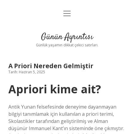
menüyü
Anasayfa
aç
Gizlilik Politikası
Günün Ayrıntısı
Yasal Uyarı
Günlük yaşamın dikkat çekici satırları.
Hakkımızda
A Priori Nereden Gelmiştir
Tarih: Haziran 5, 2025
Apriori kime ait?
Antik Yunan felsefesinde deneyime dayanmayan
bilgiyi tanımlamak için kullanılan a priori terimi,
Skolastikler tarafından geliştirilmiş ve Alman
düşünür Immanuel Kant’ın sisteminde öne çıkmıştır.