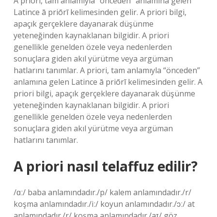
A priori, tam anlamıyla “önceden” anlamına gelen
Latince ā priōrī kelimesinden gelir. A priori bilgi,
apaçık gerçeklere dayanarak düşünme
yeteneğinden kaynaklanan bilgidir. A priori
genellikle genelden özele veya nedenlerden
sonuçlara giden akıl yürütme veya argüman
hatlarını tanımlar. A priori, tam anlamıyla “önceden”
anlamına gelen Latince ā priōrī kelimesinden gelir. A
priori bilgi, apaçık gerçeklere dayanarak düşünme
yeteneğinden kaynaklanan bilgidir. A priori
genellikle genelden özele veya nedenlerden
sonuçlara giden akıl yürütme veya argüman
hatlarını tanımlar.
A priori nasıl telaffuz edilir?
/ɑː/ baba anlamındadır./p/ kalem anlamındadır./r/
koşma anlamındadır./iː/ koyun anlamındadır./ɔː/ at
anlamındadır./r/ koşma anlamındadır./aɪ/ göz