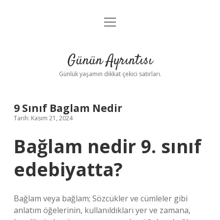
menüyü
Anasayfa
aç
Gizlilik Politikası
Günün Ayrıntısı
Yasal Uyarı
Günlük yaşamın dikkat çekici satırları.
Hakkımızda
9 Sınıf Baglam Nedir
Tarih: Kasım 21, 2024
Bağlam nedir 9. sınıf
edebiyatta?
Bağlam veya bağlam; Sözcükler ve cümleler gibi
anlatım öğelerinin, kullanıldıkları yer ve zamana,