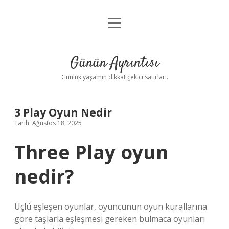
menüyü
Anasayfa
aç
Gizlilik Politikası
Günün Ayrıntısı
Yasal Uyarı
Günlük yaşamın dikkat çekici satırları.
Hakkımızda
3 Play Oyun Nedir
Tarih: Ağustos 18, 2025
Three Play oyun
nedir?
Üçlü eşleşen oyunlar, oyuncunun oyun kurallarına
göre taşlarla eşleşmesi gereken bulmaca oyunları