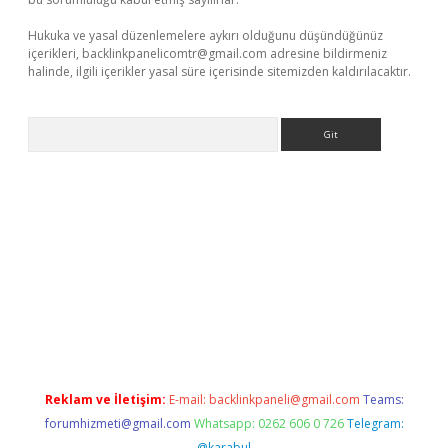
Hukuka ve yasal düzenlemelere aykırı olduğunu düşündüğünüz
içerikleri,
backlinkpanelicomtr@gmail.com
adresine bildirmeniz
halinde, ilgili içerikler yasal süre içerisinde sitemizden kaldırılacaktır.
Arama
perabet giriş
Reklam ve İletişim:
E-mail:
backlinkpaneli@gmail.com
Teams:
forumhizmeti@gmail.com
Whatsapp: 0262 606 0 726
Telegram:
@karabul