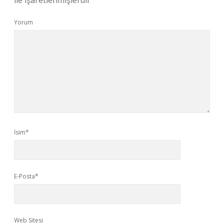
ile işaretlenmişlerdir
Yorum
İsim*
E-Posta*
Web Sitesi