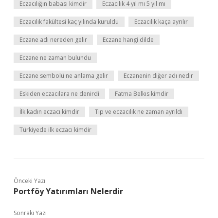
Eczacılığın babası kimdir
Eczacılık 4 yıl mı 5 yıl mı
Eczacılık fakültesi kaç yılında kuruldu
Eczacılık kaça ayrılır
Eczane adı nereden gelir
Eczane hangi dilde
Eczane ne zaman bulundu
Eczane sembolü ne anlama gelir
Eczanenin diğer adı nedir
Eskiden eczacılara ne denirdi
Fatma Belkıs kimdir
İlk kadın eczacı kimdir
Tıp ve eczacılık ne zaman ayrıldı
Türkiyede ilk eczacı kimdir
Önceki Yazı
Portföy Yatırımları Nelerdir
Sonraki Yazı