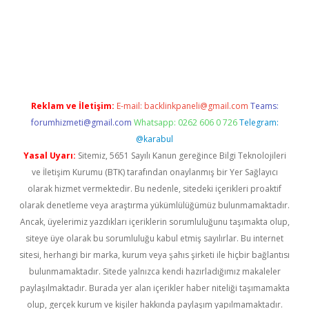
giriş
Reklam ve İletişim:
E-mail:
backlinkpaneli@gmail.com
Teams:
forumhizmeti@gmail.com
Whatsapp: 0262 606 0 726
Telegram:
@karabul
Yasal Uyarı:
Sitemiz, 5651 Sayılı Kanun gereğince Bilgi Teknolojileri
ve İletişim Kurumu (BTK) tarafından onaylanmış bir Yer Sağlayıcı
olarak hizmet vermektedir. Bu nedenle, sitedeki içerikleri proaktif
olarak denetleme veya araştırma yükümlülüğümüz bulunmamaktadır.
Ancak, üyelerimiz yazdıkları içeriklerin sorumluluğunu taşımakta olup,
siteye üye olarak bu sorumluluğu kabul etmiş sayılırlar. Bu internet
sitesi, herhangi bir marka, kurum veya şahıs şirketi ile hiçbir bağlantısı
bulunmamaktadır. Sitede yalnızca kendi hazırladığımız makaleler
paylaşılmaktadır. Burada yer alan içerikler haber niteliği taşımamakta
olup, gerçek kurum ve kişiler hakkında paylaşım yapılmamaktadır.