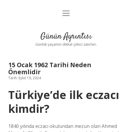
menüyü
Anasayfa
aç
Gizlilik Politikası
Günün Ayrıntısı
Yasal Uyarı
Günlük yaşamın dikkat çekici satırları.
Hakkımızda
15 Ocak 1962 Tarihi Neden
Önemlidir
Tarih: Eylül 19, 2024
Türkiye’de ilk eczacı
kimdir?
1840 yılında eczacı okulundan mezun olan Ahmed