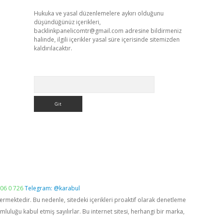
Hukuka ve yasal düzenlemelere aykırı olduğunu
düşündüğünüz içerikleri,
backlinkpanelicomtr@gmail.com
adresine bildirmeniz
halinde, ilgili içerikler yasal süre içerisinde sitemizden
kaldırılacaktır.
Arama
06 0 726
Telegram: @karabul
vermektedir. Bu nedenle, sitedeki içerikleri proaktif olarak denetleme
luğu kabul etmiş sayılırlar. Bu internet sitesi, herhangi bir marka,