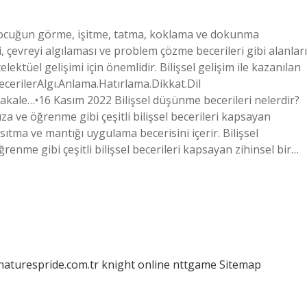
im, çocuğun görme, işitme, tatma, koklama ve dokunma
i, çevreyi algılaması ve problem çözme becerileri gibi alanları
lektüel gelişimi için önemlidir. Bilişsel gelişim ile kazanılan
 becerilerAlgı.Anlama.Hatırlama.Dikkat.Dil
ale…•16 Kasım 2022 Bilişsel düşünme becerileri nelerdir?
a ve öğrenme gibi çeşitli bilişsel becerileri kapsayan
nsıtma ve mantığı uygulama becerisini içerir. Bilişsel
nme gibi çeşitli bilişsel becerileri kapsayan zihinsel bir…
/naturespride.com.tr
knight online
nttgame
Sitemap