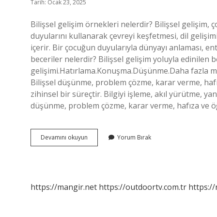
Tarih: Ocak 23, 2025
Bilişsel gelişim örnekleri nelerdir? Bilişsel geliş
duyularını kullanarak çevreyi keşfetmesi, dil gelişim
içerir. Bir çocuğun duyularıyla dünyayı anlaması, ente
beceriler nelerdir? Bilişsel gelişim yoluyla edinilen
gelişimi.Hatırlama.Konuşma.Düşünme.Daha fazla mak
Bilişsel düşünme, problem çözme, karar verme, hafız
zihinsel bir süreçtir. Bilgiyi işleme, akıl yürütme, ya
düşünme, problem çözme, karar verme, hafıza ve öğre
Çocuklarda
Devamını okuyun
Yorum Bırak
Bilişsel
Beceriler
Nelerdir
https://mangir.net
https://outdoortv.com.tr
https:/