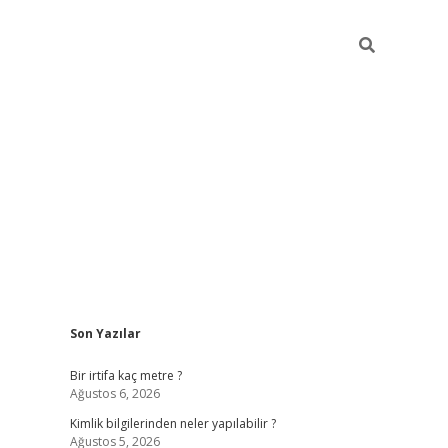
Sidebar
Son Yazılar
grandoperabet giriş
Bir irtifa kaç metre ?
Ağustos 6, 2026
Kimlik bilgilerinden neler yapılabilir ?
Ağustos 5, 2026