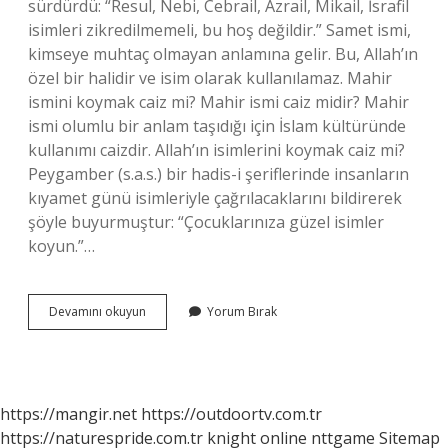
sürdürdü: “Resul, Nebi, Cebrail, Azrail, Mikail, İsrafil
isimleri zikredilmemeli, bu hoş değildir.” Samet ismi,
kimseye muhtaç olmayan anlamına gelir. Bu, Allah’ın
özel bir halidir ve isim olarak kullanılamaz. Mahir
ismini koymak caiz mi? Mahir ismi caiz midir? Mahir
ismi olumlu bir anlam taşıdığı için İslam kültüründe
kullanımı caizdir. Allah’ın isimlerini koymak caiz mi?
Peygamber (s.a.s.) bir hadis-i şeriflerinde insanların
kıyamet günü isimleriyle çağrılacaklarını bildirerek
şöyle buyurmuştur: “Çocuklarınıza güzel isimler
koyun.”…
Zahir
Devamını okuyun
Yorum Bırak
Ismini
Koymak
Caiz
Mi
https://mangir.net
https://outdoortv.com.tr
https://naturespride.com.tr
knight online
nttgame
Sitemap