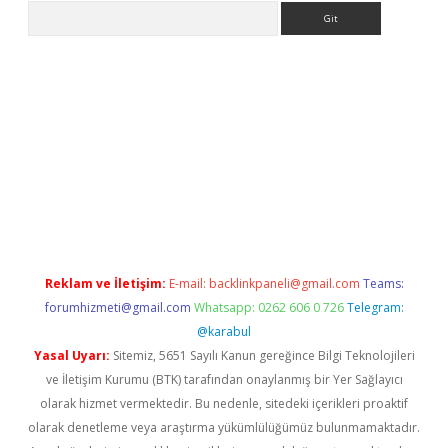
Arama
riş
Reklam ve İletişim:
E-mail:
backlinkpaneli@gmail.com
Teams:
forumhizmeti@gmail.com
Whatsapp: 0262 606 0 726
Telegram:
@karabul
Yasal Uyarı:
Sitemiz, 5651 Sayılı Kanun gereğince Bilgi Teknolojileri
ve İletişim Kurumu (BTK) tarafından onaylanmış bir Yer Sağlayıcı
olarak hizmet vermektedir. Bu nedenle, sitedeki içerikleri proaktif
olarak denetleme veya araştırma yükümlülüğümüz bulunmamaktadır.