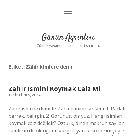
menüyü
Anasayfa
aç
Gizlilik Politikası
Günün Ayrıntısı
Yasal Uyarı
Günlük yaşamın dikkat çekici satırları.
Hakkımızda
Etiket:
Zâhir kimlere denir
Zahir Ismini Koymak Caiz Mi
Tarih: Ekim 9, 2024
Zahir ismi ne demek? Zahir isminin anlamı: 1. Parlak,
berrak, belirgin. 2. Görünüş, dış yüz. Hangi isimleri
koymak caiz değildir? Öztürk, dinen mekruh sayılan
isimlerin de olduğunu vurgulayarak, sözlerini şöyle