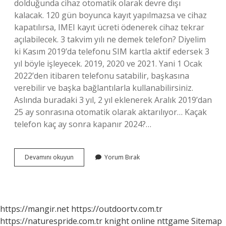
dolduğunda cihaz otomatik olarak devre dışı
kalacak. 120 gün boyunca kayıt yapılmazsa ve cihaz
kapatılırsa, IMEI kayıt ücreti ödenerek cihaz tekrar
açılabilecek. 3 takvim yılı ne demek telefon? Diyelim
ki Kasım 2019’da telefonu SIM kartla aktif edersek 3
yıl böyle işleyecek. 2019, 2020 ve 2021. Yani 1 Ocak
2022’den itibaren telefonu satabilir, başkasına
verebilir ve başka bağlantılarla kullanabilirsiniz.
Aslında buradaki 3 yıl, 2 yıl eklenerek Aralık 2019’dan
25 ay sonrasına otomatik olarak aktarılıyor… Kaçak
telefon kaç ay sonra kapanır 2024?…
Yurt
Devamını okuyun
Yorum Bırak
Dışı
Cihaz
3
Yıl
Sonra
https://mangir.net
https://outdoortv.com.tr
Ne
https://naturespride.com.tr
knight online
nttgame
Sitemap
Olur