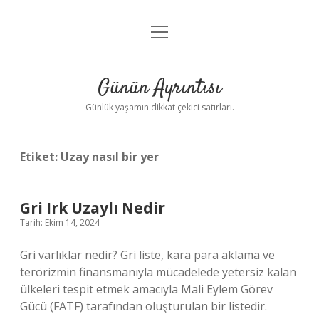
menüyü
Anasayfa
aç
Gizlilik Politikası
Günün Ayrıntısı
Yasal Uyarı
Günlük yaşamın dikkat çekici satırları.
Hakkımızda
Etiket:
Uzay nasıl bir yer
Gri Irk Uzaylı Nedir
Tarih: Ekim 14, 2024
Gri varlıklar nedir? Gri liste, kara para aklama ve
terörizmin finansmanıyla mücadelede yetersiz kalan
ülkeleri tespit etmek amacıyla Mali Eylem Görev
Gücü (FATF) tarafından oluşturulan bir listedir.