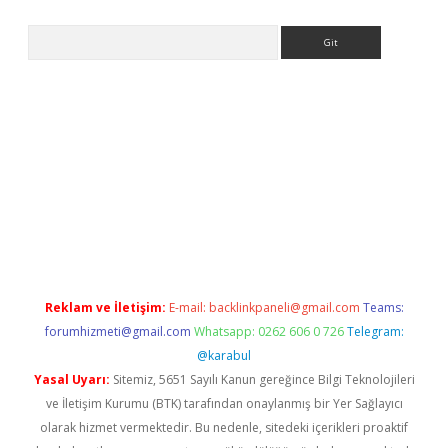
Arama
riş
Reklam ve İletişim:
E-mail:
backlinkpaneli@gmail.com
Teams:
forumhizmeti@gmail.com
Whatsapp: 0262 606 0 726
Telegram:
@karabul
Yasal Uyarı:
Sitemiz, 5651 Sayılı Kanun gereğince Bilgi Teknolojileri
ve İletişim Kurumu (BTK) tarafından onaylanmış bir Yer Sağlayıcı
olarak hizmet vermektedir. Bu nedenle, sitedeki içerikleri proaktif