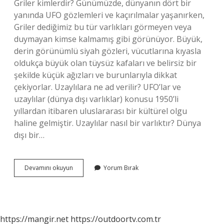
Griler kimlerdir? Günümüzde, dünyanın dört bir
yanında UFO gözlemleri ve kaçırılmalar yaşanırken,
Griler dediğimiz bu tür varlıkları görmeyen veya
duymayan kimse kalmamış gibi görünüyor. Büyük,
derin görünümlü siyah gözleri, vücutlarına kıyasla
oldukça büyük olan tüysüz kafaları ve belirsiz bir
şekilde küçük ağızları ve burunlarıyla dikkat
çekiyorlar. Uzaylılara ne ad verilir? UFO’lar ve
uzaylılar (dünya dışı varlıklar) konusu 1950’li
yıllardan itibaren uluslararası bir kültürel olgu
haline gelmiştir. Uzaylılar nasıl bir varlıktır? Dünya
dışı bir…
Gri
Devamını okuyun
Yorum Bırak
Irk
Uzaylı
Nedir
https://mangir.net
https://outdoortv.com.tr