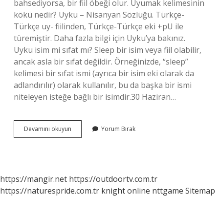
bahsediyorsa, bir fiil öbeği olur. Uyumak kelimesinin
kökü nedir? Uyku – Nisanyan Sözlüğü. Türkçe-
Türkçe uy- fiilinden, Türkçe-Türkçe eki +pU ile
türemiştir. Daha fazla bilgi için Uyku’ya bakınız.
Uyku isim mi sıfat mı? Sleep bir isim veya fiil olabilir,
ancak asla bir sıfat değildir. Örneğinizde, “sleep”
kelimesi bir sıfat ismi (ayrıca bir isim eki olarak da
adlandırılır) olarak kullanılır, bu da başka bir ismi
niteleyen isteğe bağlı bir isimdir.30 Haziran…
Uyumak
Devamını okuyun
Yorum Bırak
Isim
Mi
Fiil
Mi
https://mangir.net
https://outdoortv.com.tr
https://naturespride.com.tr
knight online
nttgame
Sitemap