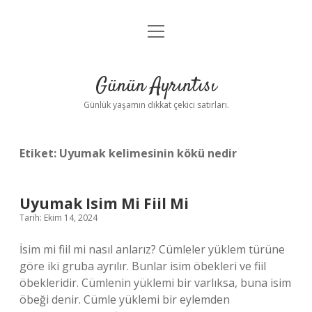
menüyü
Anasayfa
aç
Gizlilik Politikası
Günün Ayrıntısı
Yasal Uyarı
Günlük yaşamın dikkat çekici satırları.
Hakkımızda
Etiket:
Uyumak kelimesinin kökü nedir
Uyumak Isim Mi Fiil Mi
Tarih: Ekim 14, 2024
İsim mi fiil mi nasıl anlarız? Cümleler yüklem türüne
göre iki gruba ayrılır. Bunlar isim öbekleri ve fiil
öbekleridir. Cümlenin yüklemi bir varlıksa, buna isim
öbeği denir. Cümle yüklemi bir eylemden