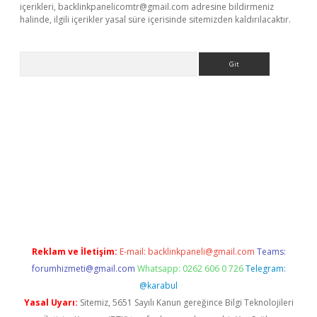
içerikleri,
backlinkpanelicomtr@gmail.com
adresine bildirmeniz
halinde, ilgili içerikler yasal süre içerisinde sitemizden kaldırılacaktır.
Arama
giriş
Reklam ve İletişim:
E-mail:
backlinkpaneli@gmail.com
Teams:
forumhizmeti@gmail.com
Whatsapp: 0262 606 0 726
Telegram:
@karabul
Yasal Uyarı:
Sitemiz, 5651 Sayılı Kanun gereğince Bilgi Teknolojileri