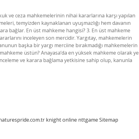
k ve ceza mahkemelerinin nihai kararlarına karşı yapılan
meleri, temyizden kaynaklanan uyuşmazlığı hem davanın
karara bağlar. En üst mahkeme hangisi? 3. En üst mahkeme
ararlarını inceleyen son mercidir. Yargıtay, mahkemelerin
, kanunun başka bir yargı merciine bırakmadığı mahkemelerin
gi mahkeme üstün? Anayasa’da en yüksek mahkeme olarak ye
inceleme ve karara bağlama yetkisine sahip olup, kanunla
/naturespride.com.tr
knight online
nttgame
Sitemap