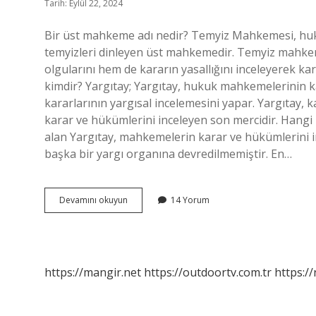
Tarih: Eylül 22, 2024
Bir üst mahkeme adı nedir? Temyiz Mahkemesi, huku
temyizleri dinleyen üst mahkemedir. Temyiz mahke
olgularını hem de kararın yasallığını inceleyerek 
kimdir? Yargıtay; Yargıtay, hukuk mahkemelerinin k
kararlarının yargısal incelemesini yapar. Yargıtay
karar ve hükümlerini inceleyen son mercidir. Han
alan Yargıtay, mahkemelerin karar ve hükümlerini 
başka bir yargı organına devredilmemiştir. En…
Hangi
Devamını okuyun
14 Yorum
Mahkeme
Üst
Mahkemedir
https://mangir.net
https://outdoortv.com.tr
https:/