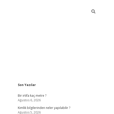
Sidebar
Son Yazılar
grandoperabet giriş
Bir irtifa kaç metre ?
Ağustos 6, 2026
Kimlik bilgilerinden neler yapılabilir ?
Ağustos 5, 2026