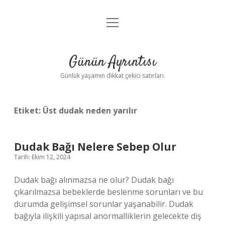
menüyü
Anasayfa
aç
Gizlilik Politikası
Günün Ayrıntısı
Yasal Uyarı
Günlük yaşamın dikkat çekici satırları.
Hakkımızda
Etiket:
Üst dudak neden yarılır
Dudak Bağı Nelere Sebep Olur
Tarih: Ekim 12, 2024
Dudak bağı alınmazsa ne olur? Dudak bağı
çıkarılmazsa bebeklerde beslenme sorunları ve bu
durumda gelişimsel sorunlar yaşanabilir. Dudak
bağıyla ilişkili yapısal anormalliklerin gelecekte diş