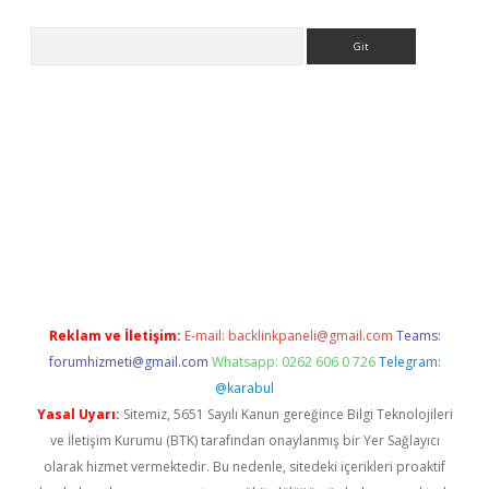
Arama
iriş
Reklam ve İletişim:
E-mail:
backlinkpaneli@gmail.com
Teams:
forumhizmeti@gmail.com
Whatsapp: 0262 606 0 726
Telegram:
@karabul
Yasal Uyarı:
Sitemiz, 5651 Sayılı Kanun gereğince Bilgi Teknolojileri
ve İletişim Kurumu (BTK) tarafından onaylanmış bir Yer Sağlayıcı
olarak hizmet vermektedir. Bu nedenle, sitedeki içerikleri proaktif