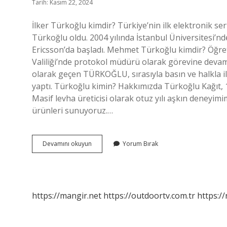
Tarih: Kasım 22, 2024
İlker Türkoğlu kimdir? Türkiye’nin ilk elektronik ser
Türkoğlu oldu. 2004 yılında İstanbul Üniversitesi’n
Ericsson’da başladı. Mehmet Türkoğlu kimdir? Öğret
Valiliği’nde protokol müdürü olarak görevine devam 
olarak geçen TÜRKOĞLU, sırasıyla basın ve halkla i
yaptı. Türkoğlu kimin? Hakkımızda Türkoğlu Kağıt
Masif levha üreticisi olarak otuz yılı aşkın deneyim
ürünleri sunuyoruz.…
Ilker
Devamını okuyun
Yorum Bırak
Turkoglu
Kimdir
https://mangir.net
https://outdoortv.com.tr
https:/