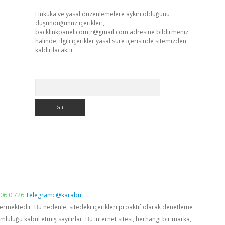
Hukuka ve yasal düzenlemelere aykırı olduğunu
düşündüğünüz içerikleri,
backlinkpanelicomtr@gmail.com
adresine bildirmeniz
halinde, ilgili içerikler yasal süre içerisinde sitemizden
kaldırılacaktır.
Arama
06 0 726
Telegram: @karabul
vermektedir. Bu nedenle, sitedeki içerikleri proaktif olarak denetleme
luğu kabul etmiş sayılırlar. Bu internet sitesi, herhangi bir marka,