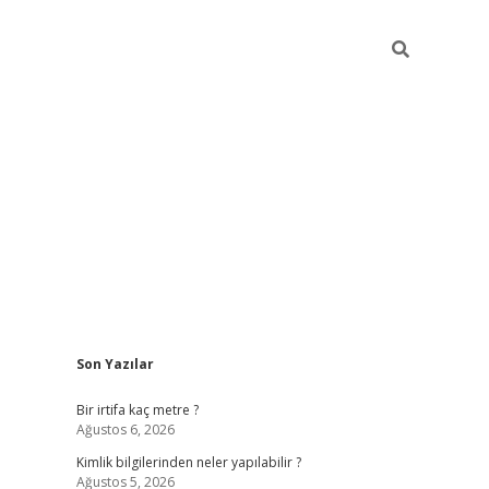
Sidebar
Son Yazılar
grandoperabet giriş
Bir irtifa kaç metre ?
Ağustos 6, 2026
Kimlik bilgilerinden neler yapılabilir ?
Ağustos 5, 2026