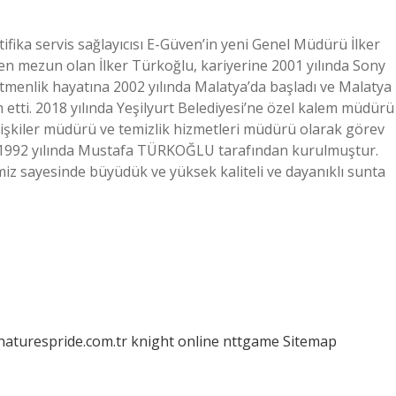
tifika servis sağlayıcısı E-Güven’in yeni Genel Müdürü İlker
den mezun olan İlker Türkoğlu, kariyerine 2001 yılında Sony
menlik hayatına 2002 yılında Malatya’da başladı ve Malatya
etti. 2018 yılında Yeşilyurt Belediyesi’ne özel kalem müdürü
lişkiler müdürü ve temizlik hizmetleri müdürü olarak görev
, 1992 yılında Mustafa TÜRKOĞLU tarafından kurulmuştur.
imiz sayesinde büyüdük ve yüksek kaliteli ve dayanıklı sunta
/naturespride.com.tr
knight online
nttgame
Sitemap