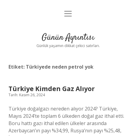
menüyü
Anasayfa
aç
Gizlilik Politikası
Günün Ayrıntısı
Yasal Uyarı
Günlük yaşamın dikkat çekici satırları.
Hakkımızda
Etiket:
Türkiyede neden petrol yok
Türkiye Kimden Gaz Alıyor
Tarih: Kasım 26, 2024
Türkiye doğalgazı nereden alıyor 2024? Türkiye,
Mayıs 2024’te toplam 6 ülkeden doğal gaz ithal etti.
Boru hattı gazı ithal edilen ülkeler arasında
Azerbaycan’ın payı %34,99, Rusya’nın payı %25,48,