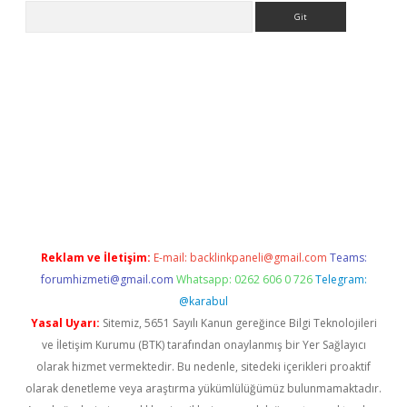
Arama
riş
Reklam ve İletişim:
E-mail:
backlinkpaneli@gmail.com
Teams:
forumhizmeti@gmail.com
Whatsapp: 0262 606 0 726
Telegram:
@karabul
Yasal Uyarı:
Sitemiz, 5651 Sayılı Kanun gereğince Bilgi Teknolojileri
ve İletişim Kurumu (BTK) tarafından onaylanmış bir Yer Sağlayıcı
olarak hizmet vermektedir. Bu nedenle, sitedeki içerikleri proaktif
olarak denetleme veya araştırma yükümlülüğümüz bulunmamaktadır.