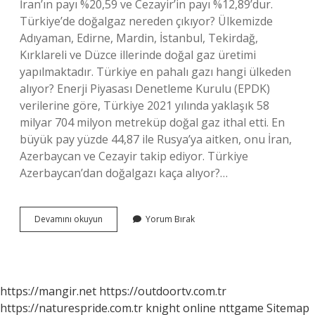
İran’ın payı %20,59 ve Cezayir’in payı %12,89’dur.
Türkiye’de doğalgaz nereden çıkıyor? Ülkemizde
Adıyaman, Edirne, Mardin, İstanbul, Tekirdağ,
Kırklareli ve Düzce illerinde doğal gaz üretimi
yapılmaktadır. Türkiye en pahalı gazı hangi ülkeden
alıyor? Enerji Piyasası Denetleme Kurulu (EPDK)
verilerine göre, Türkiye 2021 yılında yaklaşık 58
milyar 704 milyon metreküp doğal gaz ithal etti. En
büyük pay yüzde 44,87 ile Rusya’ya aitken, onu İran,
Azerbaycan ve Cezayir takip ediyor. Türkiye
Azerbaycan’dan doğalgazı kaça alıyor?…
Türkiye
Devamını okuyun
Yorum Bırak
Kimden
Gaz
Alıyor
https://mangir.net
https://outdoortv.com.tr
https://naturespride.com.tr
knight online
nttgame
Sitemap