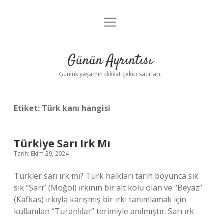
menüyü
Anasayfa
aç
Gizlilik Politikası
Günün Ayrıntısı
Yasal Uyarı
Günlük yaşamın dikkat çekici satırları.
Hakkımızda
Etiket:
Türk kanı hangisi
Türkiye Sarı Irk Mı
Tarih: Ekim 29, 2024
Türkler sarı ırk mı? Türk halkları tarih boyunca sık
sık “Sarı” (Moğol) ırkının bir alt kolu olan ve “Beyaz”
(Kafkas) ırkıyla karışmış bir ırkı tanımlamak için
kullanılan “Turanlılar” terimiyle anılmıştır. Sarı ırk