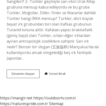
hangileri? 2- Türkler geçmişte sarı ırkın Ural-Altay
grubuna mensup kabul ediliyordu ve bu gruba
Türkler, Moğollar, Diller, Finler ve Macarlar dahildi.
Türkler hangi İRKA mensup? Türkler, dört büyük
beyaz ırk grubundan biri olan Kafkas grubunun
Turanid koluna aittir. Kafatası yapısı brakisefalik
(geniş başlı) olan Türkler, onları diğer ırklardan
ayıran antropolojik özelliklere sahiptir. Sarı ırk
nedir? Benzer bir slogan (五族協和) Mançukuo’da da
kullanılıyordu ancak simgelediği beş ırk farklıydı:
Japonlar…
Türkiye
Devamını okuyun
Yorum Bırak
Sarı
Irk
Mı
https://mangir.net
https://outdoortv.com.tr
https://naturespride.com.tr
Sitemap