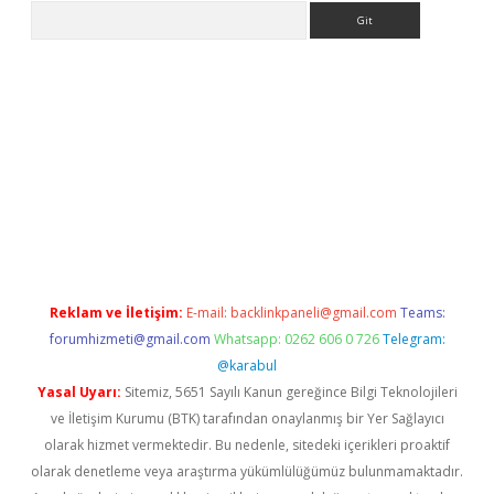
Arama
riş
Reklam ve İletişim:
E-mail:
backlinkpaneli@gmail.com
Teams:
forumhizmeti@gmail.com
Whatsapp: 0262 606 0 726
Telegram:
@karabul
Yasal Uyarı:
Sitemiz, 5651 Sayılı Kanun gereğince Bilgi Teknolojileri
ve İletişim Kurumu (BTK) tarafından onaylanmış bir Yer Sağlayıcı
olarak hizmet vermektedir. Bu nedenle, sitedeki içerikleri proaktif
olarak denetleme veya araştırma yükümlülüğümüz bulunmamaktadır.