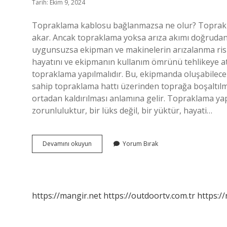
Tarih: Ekim 9, 2024
Topraklama kablosu bağlanmazsa ne olur? Toprakl
akar. Ancak topraklama yoksa arıza akımı doğrudan 
uygunsuzsa ekipman ve makinelerin arızalanma riski
hayatını ve ekipmanın kullanım ömrünü tehlikeye at
topraklama yapılmalıdır. Bu, ekipmanda oluşabilece
sahip topraklama hattı üzerinden toprağa boşaltıl
ortadan kaldırılması anlamına gelir. Topraklama ya
zorunluluktur, bir lüks değil, bir yüktür, hayati…
Topraklama
Devamını okuyun
Yorum Bırak
Kablosunu
Takmazsam
Ne
Olur
https://mangir.net
https://outdoortv.com.tr
https:/