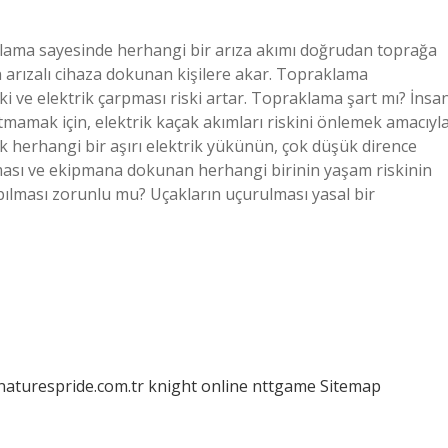
ama sayesinde herhangi bir arıza akımı doğrudan toprağa
arızalı cihaza dokunan kişilere akar. Topraklama
 ve elektrik çarpması riski artar. Topraklama şart mı? İnsa
mamak için, elektrik kaçak akımları riskini önlemek amacıyl
k herhangi bir aşırı elektrik yükünün, çok düşük dirence
ması ve ekipmana dokunan herhangi birinin yaşam riskinin
pılması zorunlu mu? Uçakların uçurulması yasal bir
/naturespride.com.tr
knight online
nttgame
Sitemap