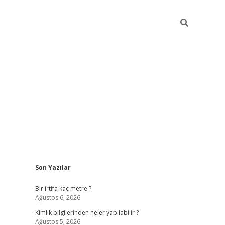
Sidebar
Son Yazılar
grandoperabet giriş
Bir irtifa kaç metre ?
Ağustos 6, 2026
Kimlik bilgilerinden neler yapılabilir ?
Ağustos 5, 2026