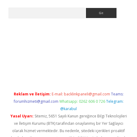
Arama
iriş
Reklam ve İletişim:
E-mail:
backlinkpaneli@gmail.com
Teams:
forumhizmeti@gmail.com
Whatsapp: 0262 606 0 726
Telegram:
@karabul
Yasal Uyarı:
Sitemiz, 5651 Sayılı Kanun gereğince Bilgi Teknolojileri
ve İletişim Kurumu (BTK) tarafından onaylanmış bir Yer Sağlayıcı
olarak hizmet vermektedir. Bu nedenle, sitedeki içerikleri proaktif