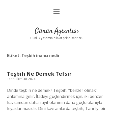
menüyü
Anasayfa
aç
Gizlilik Politikası
Günün Ayrıntısı
Yasal Uyarı
Günlük yaşamın dikkat çekici satırları.
Hakkımızda
Etiket:
Teşbih inancı nedir
Teşbih Ne Demek Tefsir
Tarih: Ekim 30, 2024
Dinde teşbih ne demek? Teşbih, “benzer olmak”
anlamına gelir. İfadeyi güçlendirmek için, iki benzer
kavramdan daha zayıf olanının daha güçlü olanıyla
kıyaslanmasıdır. Dini kavramlarda teşbih, Tanrı’yı ​​bir