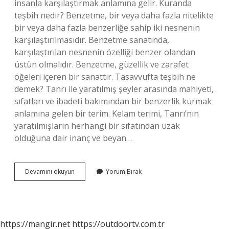
insanla karşılaştırmak anlamına gelir. Kuranda
teşbih nedir? Benzetme, bir veya daha fazla nitelikte
bir veya daha fazla benzerliğe sahip iki nesnenin
karşılaştırılmasıdır. Benzetme sanatında,
karşılaştırılan nesnenin özelliği benzer olandan
üstün olmalıdır. Benzetme, güzellik ve zarafet
öğeleri içeren bir sanattır. Tasavvufta teşbih ne
demek? Tanrı ile yaratılmış şeyler arasında mahiyeti,
sıfatları ve ibadeti bakımından bir benzerlik kurmak
anlamına gelen bir terim. Kelam terimi, Tanrı’nın
yaratılmışların herhangi bir sıfatından uzak
olduğuna dair inanç ve beyan…
Teşbih
Devamını okuyun
Yorum Bırak
Ne
Demek
Tefsir
https://mangir.net
https://outdoortv.com.tr