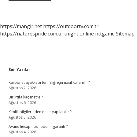
Niğde
Otoyolu
Nerede
Başlayıp
Nerede
https://mangir.net
https://outdoortv.com.tr
Bitiyor
https://naturespride.com.tr
knight online
nttgame
Sitemap
Sidebar
Son Yazılar
Karbonat ayakkabı temizliği için nasıl kullanılır ?
Ağustos 7, 2026
Bir irtifa kaç metre ?
Ağustos 6, 2026
Kimlik bilgilerinden neler yapılabilir ?
Ağustos 5, 2026
Avans hesap nasıl ödenir garanti ?
Ağustos 4, 2026