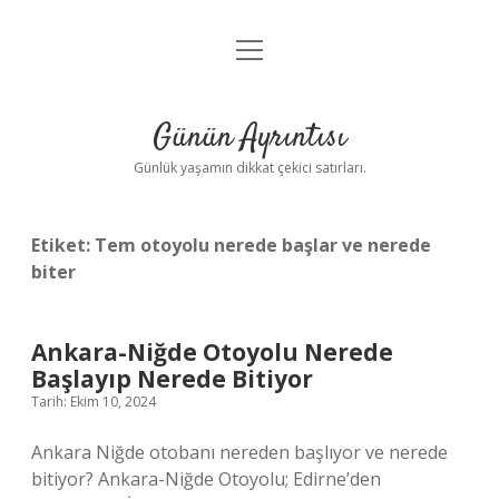
menüyü
Anasayfa
aç
Gizlilik Politikası
Günün Ayrıntısı
Yasal Uyarı
Günlük yaşamın dikkat çekici satırları.
Hakkımızda
Etiket:
Tem otoyolu nerede başlar ve nerede
biter
Ankara-Niğde Otoyolu Nerede
Başlayıp Nerede Bitiyor
Tarih: Ekim 10, 2024
Ankara Niğde otobanı nereden başlıyor ve nerede
bitiyor? Ankara-Niğde Otoyolu; Edirne’den