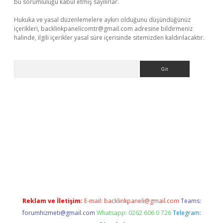
bu sorumluluğu kabul etmiş sayılırlar.
Hukuka ve yasal düzenlemelere aykırı olduğunu düşündüğünüz
içerikleri,
backlinkpanelicomtr@gmail.com
adresine bildirmeniz
halinde, ilgili içerikler yasal süre içerisinde sitemizden kaldırılacaktır.
Arama
riş
Reklam ve İletişim:
E-mail:
backlinkpaneli@gmail.com
Teams:
forumhizmeti@gmail.com
Whatsapp: 0262 606 0 726
Telegram: