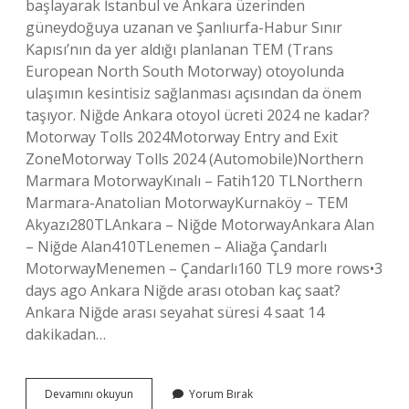
başlayarak İstanbul ve Ankara üzerinden
güneydoğuya uzanan ve Şanlıurfa-Habur Sınır
Kapısı’nın da yer aldığı planlanan TEM (Trans
European North South Motorway) otoyolunda
ulaşımın kesintisiz sağlanması açısından da önem
taşıyor. Niğde Ankara otoyol ücreti 2024 ne kadar?
Motorway Tolls 2024Motorway Entry and Exit
ZoneMotorway Tolls 2024 (Automobile)Northern
Marmara MotorwayKınalı – Fatih120 TLNorthern
Marmara-Anatolian MotorwayKurnaköy – TEM
Akyazı280TLAnkara – Niğde MotorwayAnkara Alan
– Niğde Alan410TLenemen – Aliağa Çandarlı
MotorwayMenemen – Çandarlı160 TL9 more rows•3
days ago Ankara Niğde arası otoban kaç saat?
Ankara Niğde arası seyahat süresi 4 saat 14
dakikadan…
Ankara-
Devamını okuyun
Yorum Bırak