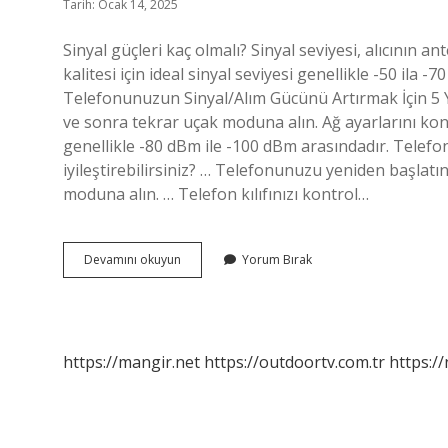
Tarih: Ocak 14, 2025
Sinyal güçleri kaç olmalı? Sinyal seviyesi, alıcının 
kalitesi için ideal sinyal seviyesi genellikle -50 ila -
Telefonunuzun Sinyal/Alım Gücünü Artırmak İçin 5 
ve sonra tekrar uçak moduna alın. Ağ ayarlarını kontr
genellikle -80 dBm ile -100 dBm arasındadır. Telefo
iyileştirebilirsiniz? … Telefonunuzu yeniden başlatı
moduna alın. … Telefon kılıfınızı kontrol…
Telefon
Devamını okuyun
Yorum Bırak
Sinyal
Gücü
Ne
Olmalı
https://mangir.net
https://outdoortv.com.tr
https:/