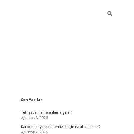
Sidebar
Son Yazılar
grandoperabet giriş
Tefrişat alımı ne anlama gelir ?
Ağustos 8, 2026
Karbonat ayakkabı temizliği için nasıl kullanılır ?
Ağustos 7, 2026