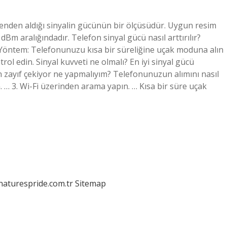
antenden aldığı sinyalin gücünün bir ölçüsüdür. Uygun resim
70 dBm aralığındadır. Telefon sinyal gücü nasıl arttırılır?
Yöntem: Telefonunuzu kısa bir süreliğine uçak moduna alın
ol edin. Sinyal kuvveti ne olmalı? En iyi sinyal gücü
n zayıf çekiyor ne yapmalıyım? Telefonunuzun alımını nasıl
n. … 3. Wi-Fi üzerinden arama yapın. … Kısa bir süre uçak
/naturespride.com.tr
Sitemap