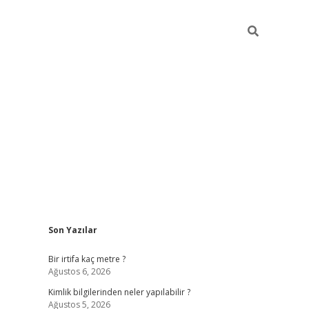
Sidebar
Son Yazılar
grandoperabet giriş
Bir irtifa kaç metre ?
Ağustos 6, 2026
Kimlik bilgilerinden neler yapılabilir ?
Ağustos 5, 2026