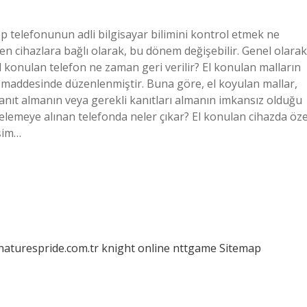
ep telefonunun adli bilgisayar bilimini kontrol etmek ne
nen cihazlara bağlı olarak, bu dönem değişebilir. Genel olarak
 El konulan telefon ne zaman geri verilir? El konulan malların
addesinde düzenlenmiştir. Buna göre, el koyulan mallar,
ıt almanın veya gerekli kanıtları almanın imkansız olduğu
celemeye alınan telefonda neler çıkar? El konulan cihazda öze
işim…
/naturespride.com.tr
knight online
nttgame
Sitemap