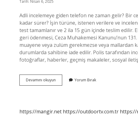
Tarih: Nisan 6, 2025
Adli incelemeye giden telefon ne zaman gelir? Bir c
kadar sürer? İşin türüne, istenen verilere ve incele
test tamamlanır ve 2 ila 15 gün içinde teslim edilir.
geri ödenmesi, Ceza Muhakemesi Kanunu’nun 131. m
muayene veya zulüm gerekmezse veya mallardan kan
durumlarda sahibine iade edilir. Polis tarafından in
fotoğraflar, haberler, geçmiş makaleler, sosyal ilet
Incelemeye
Devamını okuyun
Yorum Bırak
Alınan
Telefon
Ne
Zaman
Gelir
https://mangir.net
https://outdoortv.com.tr
https:/