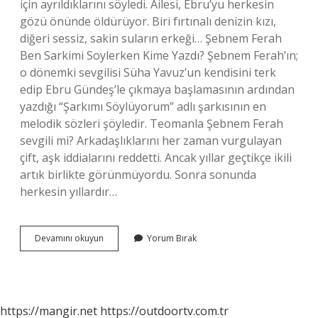
için ayrıldıklarını söyledi. Ailesi, Ebru’yu herkesin
gözü önünde öldürüyor. Biri fırtınalı denizin kızı,
diğeri sessiz, sakin suların erkeği… Şebnem Ferah
Ben Sarkimi Soylerken Kime Yazdı? Şebnem Ferah’ın;
o dönemki sevgilisi Süha Yavuz’un kendisini terk
edip Ebru Gündeş’le çıkmaya başlamasının ardından
yazdığı “Şarkımı Söylüyorum” adlı şarkısının en
melodik sözleri şöyledir. Teomanla Şebnem Ferah
sevgili mi? Arkadaşlıklarını her zaman vurgulayan
çift, aşk iddialarını reddetti. Ancak yıllar geçtikçe ikili
artık birlikte görünmüyordu. Sonra sonunda
herkesin yıllardır…
Şebnem
Devamını okuyun
Yorum Bırak
Ferah
Kiminle
Aldatıldı
https://mangir.net
https://outdoortv.com.tr