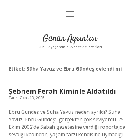
menüyü
Anasayfa
aç
Gizlilik Politikası
Günün Ayrıntısı
Yasal Uyarı
Günlük yaşamın dikkat çekici satırları.
Hakkımızda
Etiket:
Süha Yavuz ve Ebru Gündeş evlendi mi
Şebnem Ferah Kiminle Aldatıldı
Tarih: Ocak 13, 2025
Ebru Gündeş ve Süha Yavuz neden ayrıldı? Süha
Yavuz, Ebru Gündeş’i gerçekten çok seviyordu. 25
Ekim 2002’de Sabah gazetesine verdiği röportajda,
sevdiği kadından, yaşam tarzı kendisine uymadığı