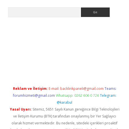
Arama
riş
Reklam ve İletişim:
E-mail:
backlinkpaneli@gmail.com
Teams:
forumhizmeti@gmail.com
Whatsapp: 0262 606 0 726
Telegram:
@karabul
Yasal Uyarı:
Sitemiz, 5651 Sayılı Kanun gereğince Bilgi Teknolojileri
ve İletişim Kurumu (BTK) tarafından onaylanmış bir Yer Sağlayıcı
olarak hizmet vermektedir. Bu nedenle, sitedeki içerikleri proaktif