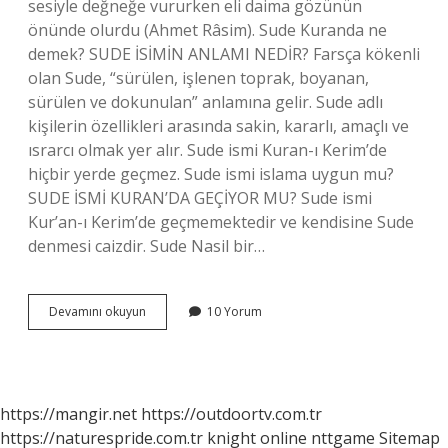
sesiyle değneğe vururken eli daima gözünün
önünde olurdu (Ahmet Râsim). Sude Kuranda ne
demek? SUDE İSİMİN ANLAMI NEDİR? Farsça kökenli
olan Sude, “sürülen, işlenen toprak, boyanan,
sürülen ve dokunulan” anlamına gelir. Sude adlı
kişilerin özellikleri arasında sakin, kararlı, amaçlı ve
ısrarcı olmak yer alır. Sude ismi Kuran-ı Kerim’de
hiçbir yerde geçmez. Sude ismi islama uygun mu?
SUDE İSMİ KURAN’DA GEÇİYOR MU? Sude ismi
Kur’an-ı Kerim’de geçmemektedir ve kendisine Sude
denmesi caizdir. Sude Nasil bir…
Sude
Devamını okuyun
10 Yorum
Ismi
Ne
Anlama
Gelir
https://mangir.net
https://outdoortv.com.tr
https://naturespride.com.tr
knight online
nttgame
Sitemap