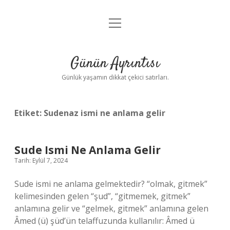
menüyü
Anasayfa
aç
Gizlilik Politikası
Günün Ayrıntısı
Yasal Uyarı
Günlük yaşamın dikkat çekici satırları.
Hakkımızda
Etiket:
Sudenaz ismi ne anlama gelir
Sude Ismi Ne Anlama Gelir
Tarih: Eylül 7, 2024
Sude ismi ne anlama gelmektedir? “olmak, gitmek”
kelimesinden gelen “şud”, “gitmemek, gitmek”
anlamına gelir ve “gelmek, gitmek” anlamına gelen
Âmed (ü) şüd’ün telaffuzunda kullanılır: Âmed ü