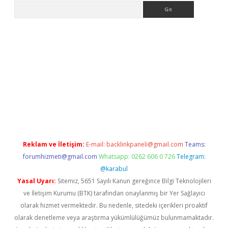
Arama
riş
Reklam ve İletişim:
E-mail:
backlinkpaneli@gmail.com
Teams:
forumhizmeti@gmail.com
Whatsapp: 0262 606 0 726
Telegram:
@karabul
Yasal Uyarı:
Sitemiz, 5651 Sayılı Kanun gereğince Bilgi Teknolojileri
ve İletişim Kurumu (BTK) tarafından onaylanmış bir Yer Sağlayıcı
olarak hizmet vermektedir. Bu nedenle, sitedeki içerikleri proaktif
olarak denetleme veya araştırma yükümlülüğümüz bulunmamaktadır.