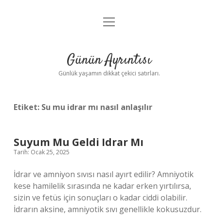
menüyü
Anasayfa
aç
Gizlilik Politikası
Günün Ayrıntısı
Yasal Uyarı
Günlük yaşamın dikkat çekici satırları.
Hakkımızda
Etiket:
Su mu idrar mı nasıl anlaşılır
Suyum Mu Geldi Idrar Mı
Tarih: Ocak 25, 2025
İdrar ve amniyon sıvısı nasıl ayırt edilir? Amniyotik
kese hamilelik sırasında ne kadar erken yırtılırsa,
sizin ve fetüs için sonuçları o kadar ciddi olabilir.
İdrarın aksine, amniyotik sıvı genellikle kokusuzdur.