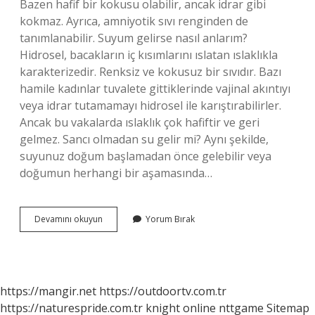
Bazen hafif bir kokusu olabilir, ancak idrar gibi
kokmaz. Ayrıca, amniyotik sıvı renginden de
tanımlanabilir. Suyum gelirse nasıl anlarım?
Hidrosel, bacakların iç kısımlarını ıslatan ıslaklıkla
karakterizedir. Renksiz ve kokusuz bir sıvıdır. Bazı
hamile kadınlar tuvalete gittiklerinde vajinal akıntıyı
veya idrar tutamamayı hidrosel ile karıştırabilirler.
Ancak bu vakalarda ıslaklık çok hafiftir ve geri
gelmez. Sancı olmadan su gelir mi? Aynı şekilde,
suyunuz doğum başlamadan önce gelebilir veya
doğumun herhangi bir aşamasında…
Suyum
Devamını okuyun
Yorum Bırak
Mu
Geldi
Idrar
Mı
https://mangir.net
https://outdoortv.com.tr
https://naturespride.com.tr
knight online
nttgame
Sitemap