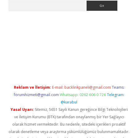
Arama
iriş
Reklam ve İletişim:
E-mail:
backlinkpaneli@gmail.com
Teams:
forumhizmeti@gmail.com
Whatsapp: 0262 606 0 726
Telegram:
@karabul
Yasal Uyarı:
Sitemiz, 5651 Sayılı Kanun gereğince Bilgi Teknolojileri
ve İletişim Kurumu (BTK) tarafından onaylanmış bir Yer Sağlayıcı
olarak hizmet vermektedir. Bu nedenle, sitedeki içerikleri proaktif
olarak denetleme veya araştırma yükümlülüğümüz bulunmamaktadır.