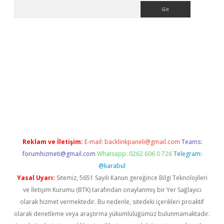
Arama
riş
Reklam ve İletişim:
E-mail:
backlinkpaneli@gmail.com
Teams:
forumhizmeti@gmail.com
Whatsapp: 0262 606 0 726
Telegram:
@karabul
Yasal Uyarı:
Sitemiz, 5651 Sayılı Kanun gereğince Bilgi Teknolojileri
ve İletişim Kurumu (BTK) tarafından onaylanmış bir Yer Sağlayıcı
olarak hizmet vermektedir. Bu nedenle, sitedeki içerikleri proaktif
olarak denetleme veya araştırma yükümlülüğümüz bulunmamaktadır.