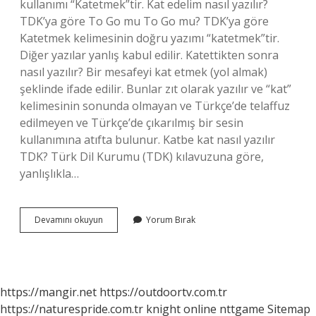
kullanımı “Katetmek”tir. Kat edelim nasıl yazılır?
TDK’ya göre To Go mu To Go mu? TDK’ya göre
Katetmek kelimesinin doğru yazımı “katetmek”tir.
Diğer yazılar yanlış kabul edilir. Katettikten sonra
nasıl yazılır? Bir mesafeyi kat etmek (yol almak)
şeklinde ifade edilir. Bunlar zıt olarak yazılır ve “kat”
kelimesinin sonunda olmayan ve Türkçe’de telaffuz
edilmeyen ve Türkçe’de çıkarılmış bir sesin
kullanımına atıfta bulunur. Katbe kat nasıl yazılır
TDK? Türk Dil Kurumu (TDK) kılavuzuna göre,
yanlışlıkla…
Kat
Devamını okuyun
Yorum Bırak
Be
Kat
Mı
Kat
Ve
https://mangir.net
https://outdoortv.com.tr
Kat
https://naturespride.com.tr
knight online
nttgame
Sitemap
Mı