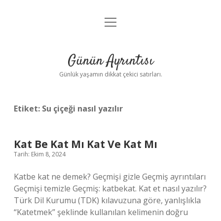
menüyü
Anasayfa
aç
Gizlilik Politikası
Günün Ayrıntısı
Yasal Uyarı
Günlük yaşamın dikkat çekici satırları.
Hakkımızda
Etiket:
Su çiçeği nasıl yazılır
Kat Be Kat Mı Kat Ve Kat Mı
Tarih: Ekim 8, 2024
Katbe kat ne demek? Geçmişi gizle Geçmiş ayrıntıları
Geçmişi temizle Geçmiş: katbekat. Kat et nasıl yazılır?
Türk Dil Kurumu (TDK) kılavuzuna göre, yanlışlıkla
“Katetmek” şeklinde kullanılan kelimenin doğru