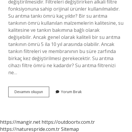
değiştirilmesidir. Filtreleri değiştirirken alkali filtre
fonksiyonuna sahip orijinal ürünler kullanılmalıdır.
Su arıtma tankı ömrü kaç yıldır? Bir su arıtma
tankının ömrü kullanılan malzemelerin kalitesine, su
kalitesine ve tankın bakımına bağlı olarak
değişebilir. Ancak genel olarak kaliteli bir su arıtma
tankının ömrü 5 ila 10 yıl arasında olabilir. Ancak
tankın filtreleri ve membranının bu süre zarfında
birkaç kez değiştirilmesi gerekecektir. Su arıtma
cihazı filtre ömrü ne kadardır? Su arıtma filtrenizi
ne…
Su
Devamını okuyun
Yorum Bırak
Arıtma
Cihazının
Ömrü
Ne
Kadar
https://mangir.net
https://outdoortv.com.tr
https://naturespride.com.tr
Sitemap