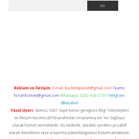
Arama
iriş
Reklam ve İletişim:
E-mail:
backlinkpaneli@gmail.com
Teams:
forumhizmeti@gmail.com
Whatsapp: 0262 606 0 726
Telegram:
@karabul
Yasal Uyarı:
Sitemiz, 5651 Sayılı Kanun gereğince Bilgi Teknolojileri
ve İletişim Kurumu (BTK) tarafından onaylanmış bir Yer Sağlayıcı
olarak hizmet vermektedir. Bu nedenle, sitedeki içerikleri proaktif
olarak denetleme veya araştırma yükümlülüğümüz bulunmamaktadır.