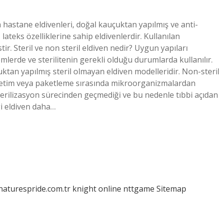
 hastane eldivenleri, doğal kauçuktan yapılmış ve anti-
lateks özelliklerine sahip eldivenlerdir. Kullanılan
ir. Steril ve non steril eldiven nedir? Uygun yapıları
lemlerde ve sterilitenin gerekli olduğu durumlarda kullanılır.
uktan yapılmış steril olmayan eldiven modelleridir. Non-steri
üretim veya paketleme sırasında mikroorganizmalardan
terilizasyon sürecinden geçmediği ve bu nedenle tıbbi açıdan
gi eldiven daha…
/naturespride.com.tr
knight online
nttgame
Sitemap