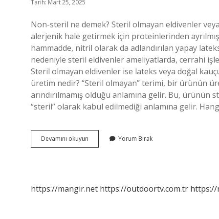
Tarih: Mart 25, 2025
Non-steril ne demek? Steril olmayan eldivenler veya
alerjenik hale getirmek için proteinlerinden ayrılmış 
hammadde, nitril olarak da adlandırılan yapay latekst
nedeniyle steril eldivenler ameliyatlarda, cerrahi iş
Steril olmayan eldivenler ise lateks veya doğal kauç
üretim nedir? “Steril olmayan” terimi, bir ürünün 
arındırılmamış olduğu anlamına gelir. Bu, ürünün s
“steril” olarak kabul edilmediği anlamına gelir. Han
Nonsteril
Devamını okuyun
Yorum Bırak
Nedir
https://mangir.net
https://outdoortv.com.tr
https:/