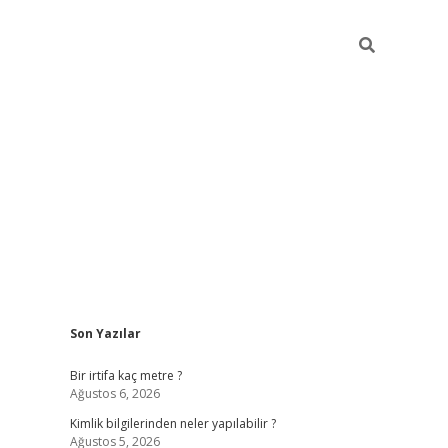
Sidebar
Son Yazılar
grandoperabet giriş
Bir irtifa kaç metre ?
Ağustos 6, 2026
Kimlik bilgilerinden neler yapılabilir ?
Ağustos 5, 2026