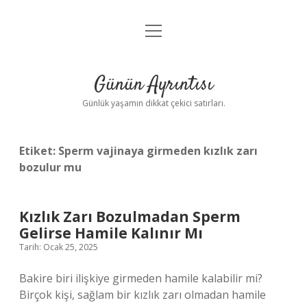
menüyü
Anasayfa
aç
Gizlilik Politikası
Günün Ayrıntısı
Yasal Uyarı
Günlük yaşamın dikkat çekici satırları.
Hakkımızda
Etiket:
Sperm vajinaya girmeden kızlık zarı
bozulur mu
Kızlık Zarı Bozulmadan Sperm
Gelirse Hamile Kalınır Mı
Tarih: Ocak 25, 2025
Bakire biri ilişkiye girmeden hamile kalabilir mi?
Birçok kişi, sağlam bir kızlık zarı olmadan hamile