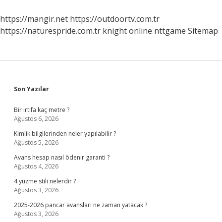
Gelirse
Hamile
https://mangir.net
https://outdoortv.com.tr
Kalınır
https://naturespride.com.tr
knight online
nttgame
Sitemap
Mı
Sidebar
Son Yazılar
Bir irtifa kaç metre ?
Ağustos 6, 2026
Kimlik bilgilerinden neler yapılabilir ?
Ağustos 5, 2026
Avans hesap nasıl ödenir garanti ?
Ağustos 4, 2026
4 yüzme stili nelerdir ?
Ağustos 3, 2026
2025-2026 pancar avansları ne zaman yatacak ?
Ağustos 3, 2026