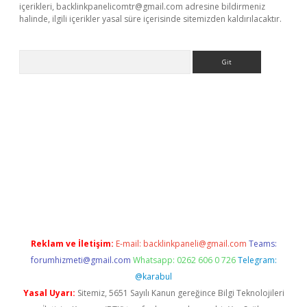
içerikleri,
backlinkpanelicomtr@gmail.com
adresine bildirmeniz
halinde, ilgili içerikler yasal süre içerisinde sitemizden kaldırılacaktır.
Arama
riş
Reklam ve İletişim:
E-mail:
backlinkpaneli@gmail.com
Teams:
forumhizmeti@gmail.com
Whatsapp: 0262 606 0 726
Telegram:
@karabul
Yasal Uyarı:
Sitemiz, 5651 Sayılı Kanun gereğince Bilgi Teknolojileri