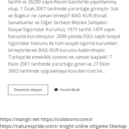
tarihli ve 26200 sayılı Resmi Gazete’de yayımlanmış
olup, 1 Ocak 2007 tarihinde yürürlüğe girmiştir. Ssk
ve Bağkur ne zaman birleşti? BAĞ-KUR (Esnaf,
Sanatkarlar ve Diğer Serbest Meslek Sahipleri
Sosyal Sigortalar Kurumu), 1971 tarihli 1479 sayılı
Kanunla kurulmuştur. 2006 yılında 5502 sayılı Sosyal
Sigortalar Kanunu ile tüm sosyal sigorta kurumları
birleştirilerek BAĞ-KUR kurumu kaldırılmıştır.
Türkiye’de emeklilik sistemi ne zaman başladı? 7
Ekim 2001 tarihinde yürürlüğe giren ve 27 Ekim
2003 tarihinde uygulamaya konulan özel bir…
Sgk
Devamını okuyun
Yorum Bırak
Ne
Zaman
Başladı
https://mangir.net
https://outdoortv.com.tr
https://naturespride.com.tr
knight online
nttgame
Sitemap