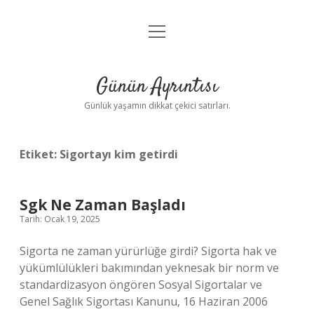
menüyü
Anasayfa
aç
Gizlilik Politikası
Günün Ayrıntısı
Yasal Uyarı
Günlük yaşamın dikkat çekici satırları.
Hakkımızda
Etiket:
Sigortayı kim getirdi
Sgk Ne Zaman Başladı
Tarih: Ocak 19, 2025
Sigorta ne zaman yürürlüğe girdi? Sigorta hak ve
yükümlülükleri bakımından yeknesak bir norm ve
standardizasyon öngören Sosyal Sigortalar ve
Genel Sağlık Sigortası Kanunu, 16 Haziran 2006