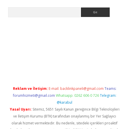
Arama
iriş
Reklam ve İletişim:
E-mail:
backlinkpaneli@gmail.com
Teams:
forumhizmeti@gmail.com
Whatsapp: 0262 606 0 726
Telegram:
@karabul
Yasal Uyarı:
Sitemiz, 5651 Sayılı Kanun gereğince Bilgi Teknolojileri
ve İletişim Kurumu (BTK) tarafından onaylanmış bir Yer Sağlayıcı
olarak hizmet vermektedir. Bu nedenle, sitedeki içerikleri proaktif