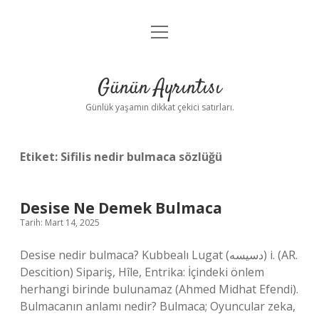
menüyü
Anasayfa
aç
Gizlilik Politikası
Günün Ayrıntısı
Yasal Uyarı
Günlük yaşamın dikkat çekici satırları.
Hakkımızda
Etiket:
Sifilis nedir bulmaca sözlüğü
Desise Ne Demek Bulmaca
Tarih: Mart 14, 2025
Desise nedir bulmaca? Kubbealı Lugat (ﺩﺳﻴﺴﻪ) i. (AR.
Descition) Sipariş, Hîle, Entrika: İçindeki önlem
herhangi birinde bulunamaz (Ahmed Midhat Efendi).
Bulmacanın anlamı nedir? Bulmaca; Oyuncular zeka,