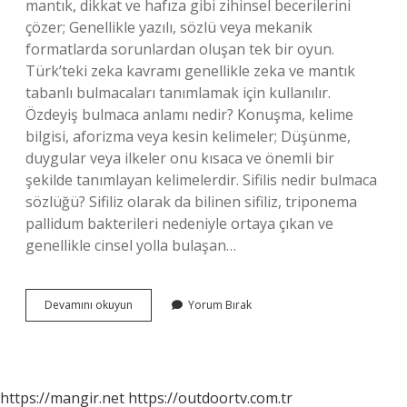
mantık, dikkat ve hafıza gibi zihinsel becerilerini
çözer; Genellikle yazılı, sözlü veya mekanik
formatlarda sorunlardan oluşan tek bir oyun.
Türk’teki zeka kavramı genellikle zeka ve mantık
tabanlı bulmacaları tanımlamak için kullanılır.
Özdeyiş bulmaca anlamı nedir? Konuşma, kelime
bilgisi, aforizma veya kesin kelimeler; Düşünme,
duygular veya ilkeler onu kısaca ve önemli bir
şekilde tanımlayan kelimelerdir. Sifilis nedir bulmaca
sözlüğü? Sifiliz olarak da bilinen sifiliz, triponema
pallidum bakterileri nedeniyle ortaya çıkan ve
genellikle cinsel yolla bulaşan…
Desise
Devamını okuyun
Yorum Bırak
Ne
Demek
Bulmaca
https://mangir.net
https://outdoortv.com.tr