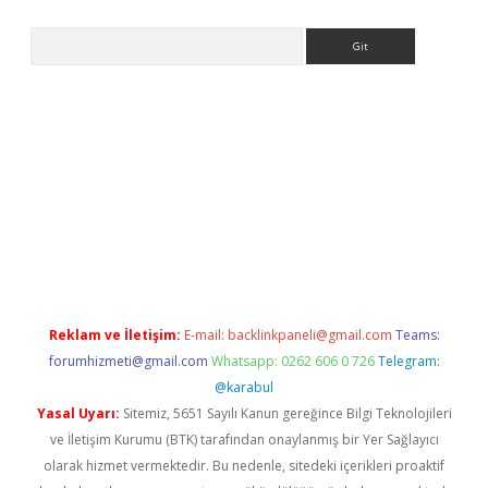
Arama
iriş
Reklam ve İletişim:
E-mail:
backlinkpaneli@gmail.com
Teams:
forumhizmeti@gmail.com
Whatsapp: 0262 606 0 726
Telegram:
@karabul
Yasal Uyarı:
Sitemiz, 5651 Sayılı Kanun gereğince Bilgi Teknolojileri
ve İletişim Kurumu (BTK) tarafından onaylanmış bir Yer Sağlayıcı
olarak hizmet vermektedir. Bu nedenle, sitedeki içerikleri proaktif